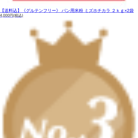
【送料込】《グルテンフリー》 パン用米粉 ミズホチカラ ２ｋｇ×2袋
4,000円(税込)