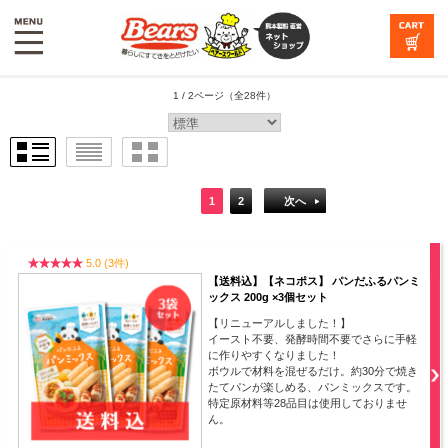
1 / 2ページ
（全28件）
1
2
次へ
5.0 (3件)
【送料込】【ネコポス】 パンだふるパンミ
ックス 200g ×3個セット
【リニューアルしました！】
イースト不要、発酵時間不要でさらに手軽
に作りやすくなりました！
ボウルで材料を混ぜるだけ。約30分で焼き
たてパンが楽しめる、パンミックスです。
特定原材料等28品目は使用しておりませ
ん。