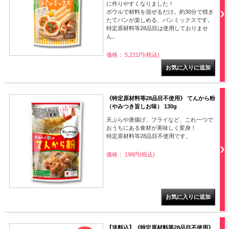
に作りやすくなりました！
ボウルで材料を混ぜるだけ。約30分で焼き
たてパンが楽しめる、パンミックスです。
特定原材料等28品目は使用しておりませ
ん。
価格： 5,221円(税込)
《特定原材料等28品目不使用》 てんから粉
（やみつき旨しお味） 130g
天ぷらや唐揚げ、フライなど、これ一つで
おうちにある食材が美味しく変身！
特定原材料等28品目不使用です。
価格： 198円(税込)
【送料込】《特定原材料等28品目不使用》