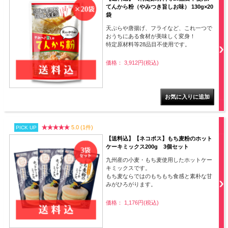
てんから粉（やみつき旨しお味） 130g×20
袋
天ぷらや唐揚げ、フライなど、これ一つで
おうちにある食材が美味しく変身！
特定原材料等28品目不使用です。
価格： 3,912円(税込)
5.0 (1件)
PICK UP
【送料込】【ネコポス】もち麦粉のホット
ケーキミックス200g 3個セット
九州産の小麦・もち麦使用したホットケー
キミックスです。
もち麦ならではのもちもち食感と素朴な甘
みがひろがります。
価格： 1,176円(税込)