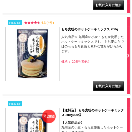
4.3 (4件)
PICK UP
もち麦粉のホットケーキミックス 200g
人気商品☆ 九州産の小麦・もち麦使用した
ホットケーキミックスです。 もち麦ならで
はのもちもち食感と素朴な甘みがひろがり
ます。
価格： 208円(税込)
PICK UP
【送料込】 もち麦粉のホットケーキミック
ス 200g×20袋
【人気商品☆】
九州産の小麦・もち麦使用したホットケー