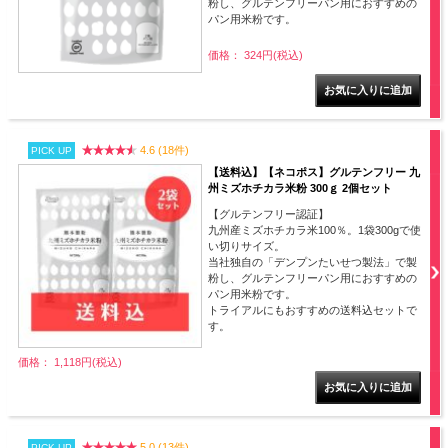
粉し、グルテンフリーパン用におすすめの
パン用米粉です。
価格： 324円(税込)
4.6 (18件)
PICK UP
【送料込】【ネコポス】グルテンフリー 九
州ミズホチカラ米粉 300ｇ 2個セット
【グルテンフリー認証】
九州産ミズホチカラ米100％。1袋300gで使
い切りサイズ。
当社独自の「デンプンたいせつ製法」で製
粉し、グルテンフリーパン用におすすめの
パン用米粉です。
トライアルにもおすすめの送料込セットで
す。
価格： 1,118円(税込)
5.0 (13件)
PICK UP