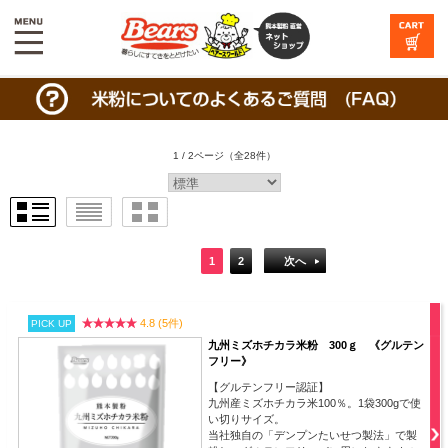
1 / 2ページ
（全28件）
1
2
次へ
4.8 (5件)
PICK UP
九州ミズホチカラ米粉 300ｇ 《グルテン
フリー》
【グルテンフリー認証】
九州産ミズホチカラ米100％。1袋300gで使
い切りサイズ。
当社独自の「デンプンたいせつ製法」で製