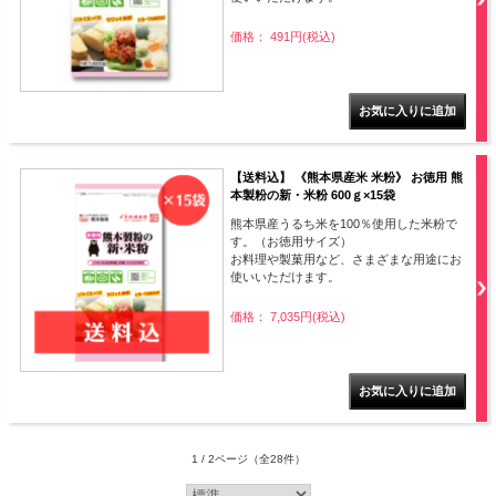
価格： 491円(税込)
【送料込】 《熊本県産米 米粉》 お徳用 熊
本製粉の新・米粉 600ｇ×15袋
熊本県産うるち米を100％使用した米粉で
す。（お徳用サイズ）
お料理や製菓用など、さまざまな用途にお
使いいただけます。
価格： 7,035円(税込)
1 / 2ページ
（全28件）