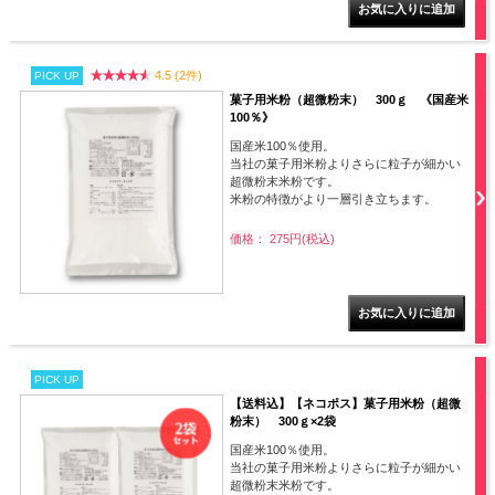
4.5 (2件)
PICK UP
菓子用米粉（超微粉末） 300ｇ 《国産米
100％》
国産米100％使用。
当社の菓子用米粉よりさらに粒子が細かい
超微粉末米粉です。
米粉の特徴がより一層引き立ちます。
価格： 275円(税込)
PICK UP
【送料込】【ネコポス】菓子用米粉（超微
粉末） 300ｇ×2袋
国産米100％使用。
当社の菓子用米粉よりさらに粒子が細かい
超微粉末米粉です。