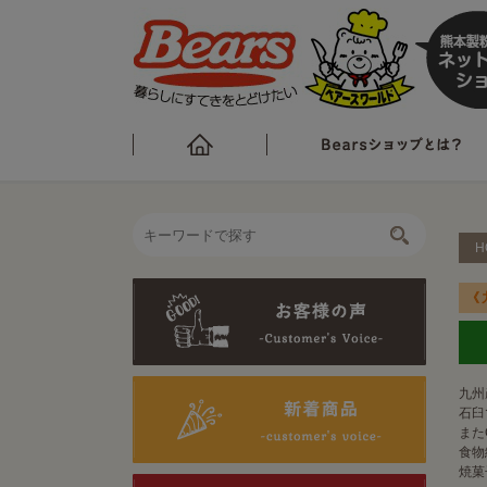
H
《
九州
石臼
また
食物
焼菓