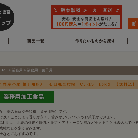
OME
>
業務用
>
業務用 菓子用
九州産小麦 菓子用粉》 石臼挽全粒粉 CJ-15 15kg 【送料込】
産小麦の石臼挽全粒粉（菓子用粉）です。
で挽くことにより香りが良く、苦みが少ないパンやお菓子ができます。
CJ-15は、小麦の外皮や胚乳・胚芽・アリューロン層などをまるごと挽き込んでい
繊維などを多く含みます。
子などにおすすめです。