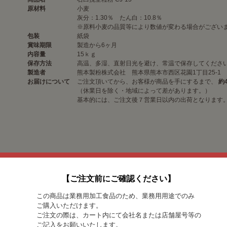
原材料
小麦
灰分：1.30％ たん白：10.8％
※原料小麦の品質等により数値が変わる場合がござい
包装
紙袋
賞味期限
製造から6ヶ月
内容量
15ｋｇ
保存方法
高温、多湿、直射日光を避け、常温で保存してくださ
製造者
熊本製粉株式会社 熊本県熊本市西区花園1丁目25-1
お届けについて
ご注文頂いてから、お客様が商品を手にするまで、
約
（休業日を除く・地域によって差があります。）
基本的には、ご注文後７営業日以内の出荷となります
【ご注文前にご確認ください】
この商品は業務用加工食品のため、業務用用途でのみ
ご購入いただけます。
ご注文の際は、カート内にて会社名または店舗屋号等の
ご記入をお願いいたします。