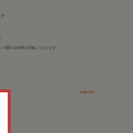
ます
い。
4～7日
のお時間を頂戴しております。
。
page top