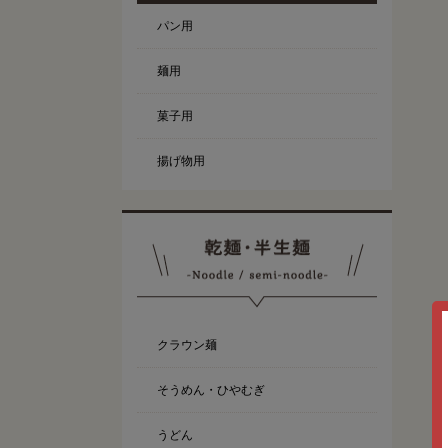
パン用
麺用
菓子用
揚げ物用
クラウン麺
そうめん・ひやむぎ
うどん