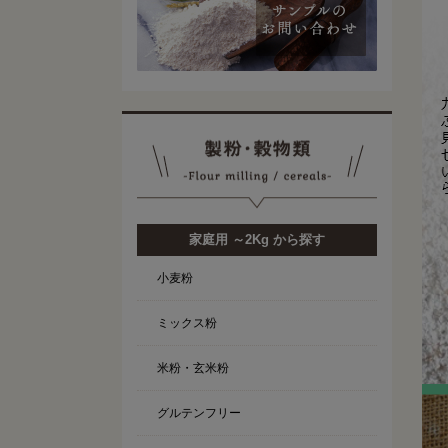
家庭用 ～2Kg から探す
小麦粉
ミックス粉
米粉・玄米粉
グルテンフリー