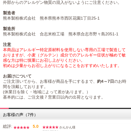
外部からのアレルゲン物質の混入がないようにご注意ください。
製造者
熊本製粉株式会社 熊本県熊本市西区花園1丁目25-1
製造所
熊本製粉株式会社 合志米粉工場 熊本県合志市野々島2051-1
注意
本商品はアレルギー特定原材料を使用しない専用の工場で製造して
おりますが、小麦（グルテン）成分でのアレルギー症状が極めて敏
感な方は特に慎重にお召し上がりください。
初めは少量からお召し上がりになることをおすすめいたします。
お届けについて
ご注文頂いてから、お客様が商品を手にするまで、
約4～7日
のお時
間を頂戴しております。
(休業日を除く・地域によって差があります。）
基本的には、ご注文後７営業日以内の出荷となります。
お客様の声（7件）
総評:
5.0
かんかん様