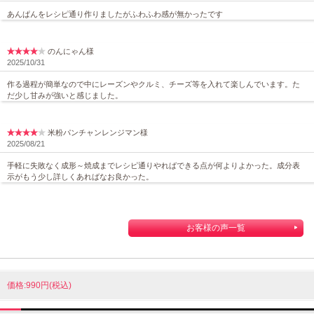
あんぱんをレシピ通り作りましたがふわふわ感が無かったです
のんにゃん様
2025/10/31
作る過程が簡単なので中にレーズンやクルミ、チーズ等を入れて楽しんでいます。た
だ少し甘みが強いと感じました。
米粉パンチャンレンジマン様
2025/08/21
手軽に失敗なく成形～焼成までレシピ通りやればできる点が何よりよかった。成分表
示がもう少し詳しくあればなお良かった。
お客様の声一覧
価格:990円(税込)