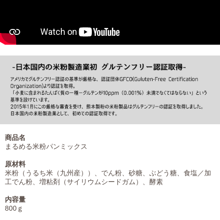
商品名
まるめる米粉パンミックス
原材料
米粉（うるち米（九州産））、でん粉、砂糖、ぶどう糖、食塩／加
工でん粉、増粘剤（サイリウムシードガム）、酵素
内容量
800ｇ