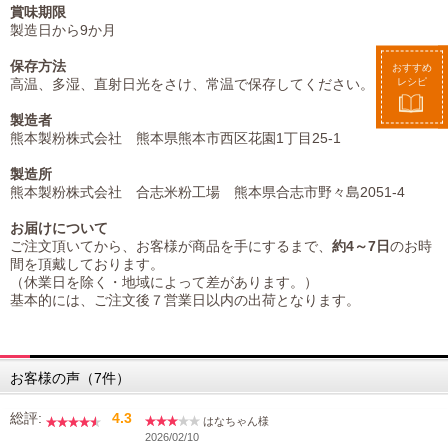
賞味期限
製造日から9か月
保存方法
おすすめ
レシピ
高温、多湿、直射日光をさけ、常温で保存してください。
製造者
熊本製粉株式会社 熊本県熊本市西区花園1丁目25-1
製造所
熊本製粉株式会社 合志米粉工場 熊本県合志市野々島2051-4
お届けについて
ご注文頂いてから、お客様が商品を手にするまで、
約4～7日
のお時
間を頂戴しております。
（休業日を除く・地域によって差があります。）
基本的には、ご注文後７営業日以内の出荷となります。
お客様の声（7件）
総評:
4.3
はなちゃん様
2026/02/10