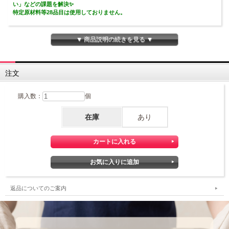
い」などの課題を解決✨
特定原材料等28品目は使用しておりません。
好きなかたちに成形できる！グルテンフリーのパン用ミックスです。
⏱計量～成形までの作業時間は約20分（※）
▼ 商品説明の続きを見る ▼
⏱焼き上がりまでの時間は約60分（※）
用意する材料は、「水」と「油」と「インスタントドライイースト」だけ！
■パンのためのお米『ミズホチカラ』を使用■
注文
ミズホチカラをパンに適した方法でやさしく粉砕した米粉を使用しています。
■グルテンフリー■
購入数：
個
当社のグルテンフリー専用工場で製造しています。
特定原材料等28品目は使用しておりません。
在庫
あり
■60分で簡単！■
計量～成形までの作業時間は約20分！あとは発酵して焼くだけ。
「水」と「油」と「インスタントドライイースト」があれば、すぐに作れます。
■アレンジ多彩！■
生地がべたつきにくく丸めやすいので、どんな形もおもいのまま。
いろんなアレンジレシピもご紹介しています！！
👉アレンジレシピはこちら
返品についてのご案内
■時間がたってもおいしい■
独自の技術で翌日もふんわり。冷凍保存もできるので、お子様の給食やお弁当に
も。
リベイクすると焼き立てのおいしさが楽しめます。