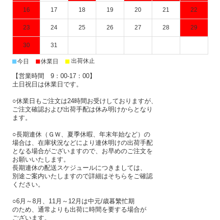
16
17
18
19
20
21
22
23
24
25
26
27
28
29
30
31
■
■
■
出荷休止
今日
休業日
【営業時間 9：00-17：00】
土日祝日は休業日です。
○休業日もご注文は24時間お受けしておりますが、
ご注文確認および出荷手配は休み明けからとなり
ます。
○長期連休（ＧＷ、夏季休暇、年末年始など）の
場合は、在庫状況などにより連休明けの出荷手配
となる場合がございますので、お早めのご注文を
お願いいたします。
長期連休の配送スケジュールにつきましては、
別途ご案内いたしますので詳細はそちらをご確認
ください。
○6月～8月、11月～12月は中元/歳暮繁忙期
のため、通常よりも出荷に時間を要する場合が
ございます。