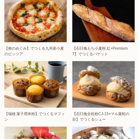
【南のめぐみ】でつくる九州産小麦
【石臼挽もち小麦粉 紅×Premium
のピッツア
T】でつくるバゲット
【瑞穂 菓子用米粉】でつくるマフィ
【石臼挽全粒粉CJ-15×マル菓蛇の
ン
目】でつくるシュー