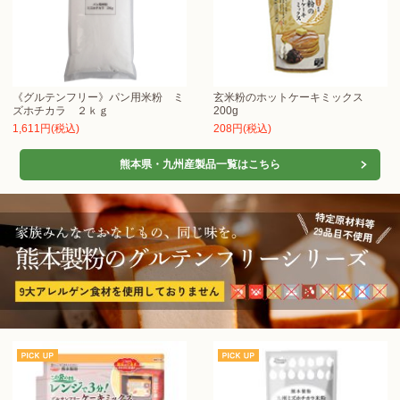
《グルテンフリー》パン用米粉 ミ
玄米粉のホットケーキミックス
ズホチカラ ２ｋｇ
200g
1,611円(税込)
208円(税込)
熊本県・九州産製品一覧はこちら