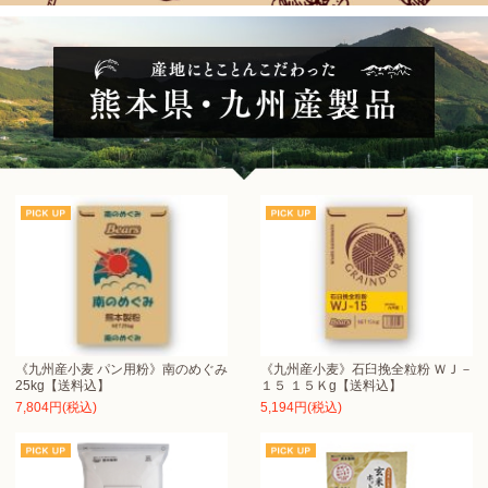
《九州産小麦 パン用粉》南のめぐみ
《九州産小麦》石臼挽全粒粉 ＷＪ－
25kg【送料込】
１５ １５Ｋg【送料込】
7,804円(税込)
5,194円(税込)