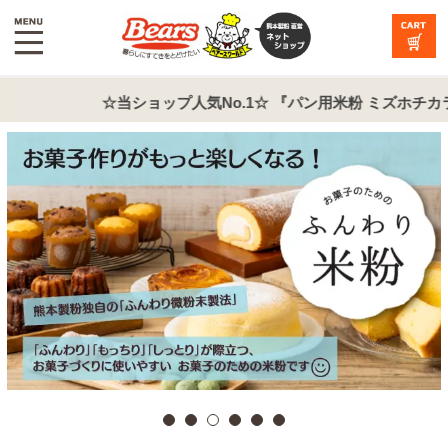
☆当ショップ人気No.1☆ 『パン用米粉 ミズホチカラ』商