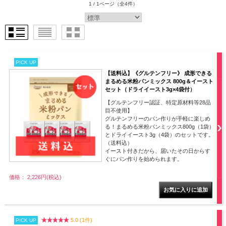
1 / 1ページ
（全4件）
PICK UP
【送料込】《グルテンフリー》 成形できる
まるめる米粉パンミックス 800g＆イースト
セット（ドライイースト3g×4袋付）
【グルテンフリー認証、特定原材料等28品
目不使用】
グルテンフリーのパン作りが手軽に楽しめ
る！まるめる米粉パンミックス800g（1袋）
とドライイースト3g（4袋）のセットです。
（送料込）
イースト付きだから、届いたその日からす
ぐにパン作りを始められます。
価格： 2,226円(税込)
5.0 (1件)
PICK UP