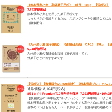
《熊本県産小麦 高級菓子用粉》 睦月 10kg 【送料込】
3,752円
(税込)
熊本県産小麦を使用した菓子用粉です。
しっとりさが長続きするため、スポンジケーキや饅頭などにお
（酵素配合）
《九州産小麦 菓子用粉》 石臼挽全粒粉 CJ-15 15kg 【
5,248円
(税込)
九州産小麦の石臼挽全粒粉（菓子用粉）です。
焼菓子などにおすすめです。
【送料込】【数量限定/2026年新麦】《熊本県産プレミアムパン用粉》
通常価格: 8,104円(税込)
8/31まで！PremiumT10周年特別価格:
7,293円
(税込)
<10%OF
【数量限定/2026年新麦コレクション】（2026年8月5日頃よ
熊本県玉名産小麦ミナミノカオリの中でも高たん白の原料を厳
基本のパンはもちろん、ハード系やピザ、低温長時間発酵のパ