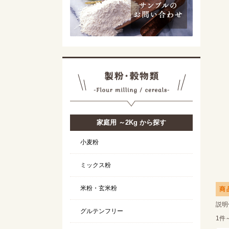
家庭用 ～2Kg から探す
小麦粉
ミックス粉
米粉・玄米粉
商
説明
グルテンフリー
1件