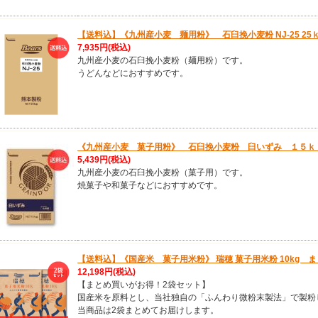
【送料込】《九州産小麦 麺用粉》 石臼挽小麦粉 NJ-25 25
7,935円
(税込)
九州産小麦の石臼挽小麦粉（麺用粉）です。
うどんなどにおすすめです。
《九州産小麦 菓子用粉》 石臼挽小麦粉 臼いずみ １５ｋ
5,439円
(税込)
九州産小麦の石臼挽小麦粉（菓子用）です。
焼菓子や和菓子などにおすすめです。
【送料込】《国産米 菓子用米粉》 瑞穂 菓子用米粉 10kg
12,198円
(税込)
【まとめ買いがお得！2袋セット】
国産米を原料とし、当社独自の「ふんわり微粉末製法」で製粉
当商品は2袋まとめてお届けします。