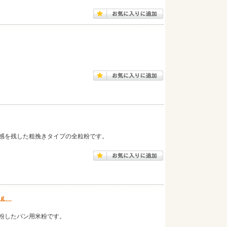
感を残した粗挽きタイプの全粒粉です。
ｋｇ
粉したパン用米粉です。