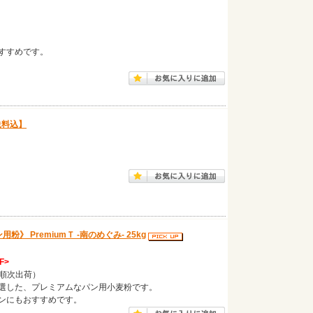
すすめです。
送料込】
 PremiumＴ -南のめぐみ- 25kg
F>
り順次出荷）
選した、プレミアムなパン用小麦粉です。
ンにもおすすめです。