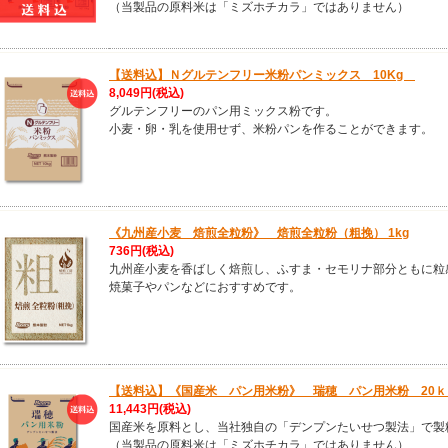
（当製品の原料米は「ミズホチカラ」ではありません）
【送料込】Ｎグルテンフリー米粉パンミックス 10Kg
8,049円
(税込)
グルテンフリーのパン用ミックス粉です。
小麦・卵・乳を使用せず、米粉パンを作ることができます。
《九州産小麦 焙煎全粒粉》 焙煎全粒粉（粗挽） 1kg
736円
(税込)
九州産小麦を香ばしく焙煎し、ふすま・セモリナ部分ともに粒
焼菓子やパンなどにおすすめです。
【送料込】《国産米 パン用米粉》 瑞穂 パン用米粉 20
11,443円
(税込)
国産米を原料とし、当社独自の「デンプンたいせつ製法」で製
（当製品の原料米は「ミズホチカラ」ではありません）