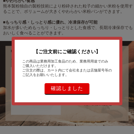
■やわらかい食感
熊本製粉独自の製粉技術により粉砕された粒子の細かい米粉を使用す
ることで、ボリュームが大きくやわらかい米粉パンができます。
■もっちり感・しっとり感に優れ、冷凍保存が可能
加水が多いためもっちり・しっとりとした食感で、長期冷凍保存でも
おいしく食べることができます。
【ご注文前にご確認ください】
この商品は業務用加工食品のため、業務用用途でのみ
ご購入いただけます。
ご注文の際は、カート内にて会社名または店舗屋号等の
ご記入をお願いいたします。
確認しました