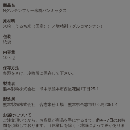
商品名
Nグルテンフリー米粉パンミックス
原材料
米粉（うるち米（国産））／増粘剤（グルコマンナン）
包装
紙袋
内容量
10ｋｇ
保存方法
多湿をさけ、冷暗所に保存して下さい。
製造者
熊本製粉株式会社 熊本県熊本市西区花園1丁目25-1
製造所
熊本製粉株式会社 合志米粉工場 熊本県合志市野々島2051-4
お届けについて
ご注文頂いてから、お客様が商品を手にするまで、
約4～7日
のお時
間を頂戴しております。（休業日を除く・地域によって差がありま