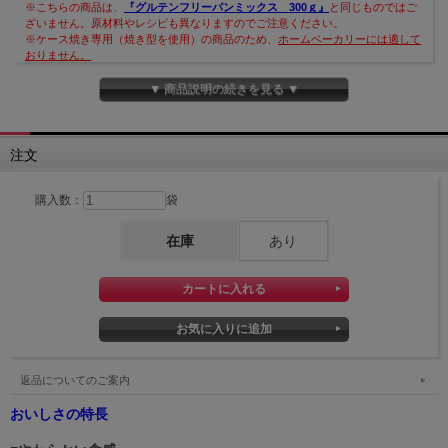
※こちらの商品は、
『グルテンフリーパンミックス 300ｇ』
と同じものではご
ざいません。原材料やレシピも異なりますのでご注意ください。
※ケース焼き専用（焼き型を使用）の商品のため、
ホームベーカリーには適して
おりません。
▼ 商品説明の続きを見る ▼
注文
購入数：
袋
在庫
あり
返品についてのご案内
おいしさの特長