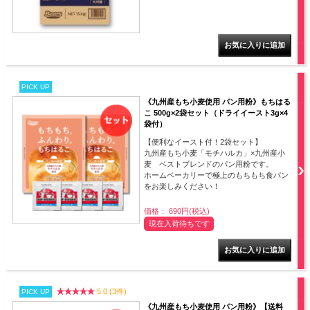
PICK UP
《九州産もち小麦使用 パン用粉》もちはる
こ 500g×2袋セット（ドライイースト3g×4
袋付）
【便利なイースト付！2袋セット】
九州産もち小麦「モチハルカ」×九州産小
麦 ベストブレンドのパン用粉です。
ホームベーカリーで極上のもちもち食パン
をお楽しみください！
価格： 690円(税込)
現在入荷待ちです
5.0 (3件)
PICK UP
《九州産もち小麦使用 パン用粉》【送料