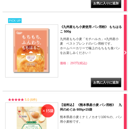
PICK UP
《九州産もち小麦使用 パン用粉》 もちはる
こ 500g
九州産もち小麦「モチハルカ」×九州産小
麦 ベストブレンドのパン用粉です。
ホームベーカリーで極上のもちもち食パン
をお楽しみください！
価格： 297円(税込)
5.0 (6件)
【送料込】 《熊本県産小麦 パン用粉》 九
州のめぐみ 600g×15袋
熊本県産小麦ミナミノカオリ100％の、パン
用小麦粉です。