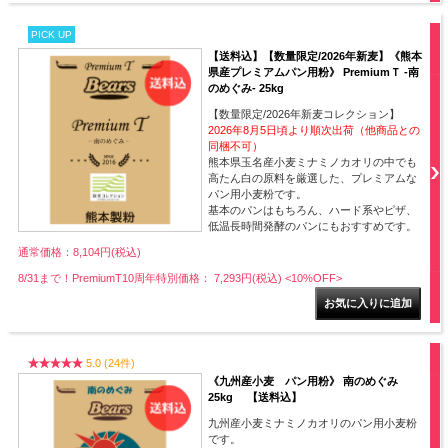
PICK UP
【送料込】【数量限定/2026年新麦】《熊本
県産プレミアムパン用粉》 PremiumＴ -南
のめぐみ- 25kg
【数量限定/2026年新麦コレクション】
2026年8月5日頃より順次出荷（他商品との
同梱不可）
熊本県玉名産小麦ミナミノカオリの中でも
高たん白の原料を厳選した、プレミアムな
パン用小麦粉です。
基本のパンはもちろん、ハード系やピザ、
低温長時間発酵のパンにもおすすめです。
通常価格：8,104円(税込)
8/31まで！PremiumT10周年特別価格： 7,293円(税込)
<10%OFF>
5.0 (24件)
《九州産小麦 パン用粉》 南のめぐみ
25kg 【送料込】
九州産小麦ミナミノカオリのパン用小麦粉
です。