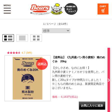
1 / 1ページ
（全14件）
4.7 (9件)
【送料込】《九州産パン用小麦粉》 南のめ
ぐみ 20kg
【少し小さめ、なのにお得！】
九州産小麦ミナミノカオリを使用した、パ
ン用小麦粉です。
新しく20㎏タイプが仲間入りしました！
※こちらの南のめぐみは、新麦限定商品で
はございません。
価格： 6,183円(税込)