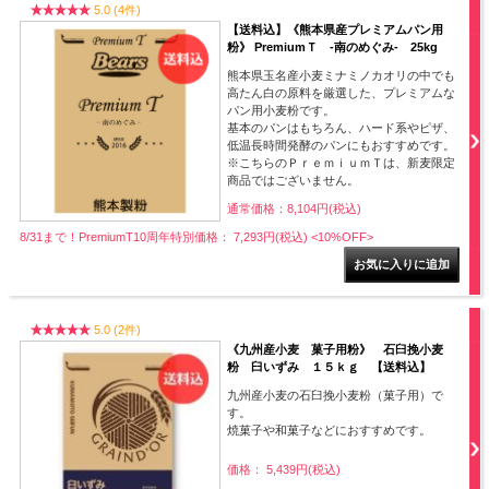
5.0 (4件)
【送料込】《熊本県産プレミアムパン用
粉》 PremiumＴ -南のめぐみ- 25kg
熊本県玉名産小麦ミナミノカオリの中でも
高たん白の原料を厳選した、プレミアムな
パン用小麦粉です。
基本のパンはもちろん、ハード系やピザ、
低温長時間発酵のパンにもおすすめです。
※こちらのＰｒｅｍｉｕｍＴは、新麦限定
商品ではございません。
通常価格：8,104円(税込)
8/31まで！PremiumT10周年特別価格： 7,293円(税込)
<10%OFF>
5.0 (2件)
《九州産小麦 菓子用粉》 石臼挽小麦
粉 臼いずみ １５ｋｇ 【送料込】
九州産小麦の石臼挽小麦粉（菓子用）で
す。
焼菓子や和菓子などにおすすめです。
価格： 5,439円(税込)