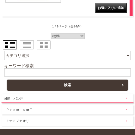
1 / 1ページ
（全14件）
キーワード検索
国産 パン用
ＰｒｅｍｉｕｍＴ
ミナミノカオリ