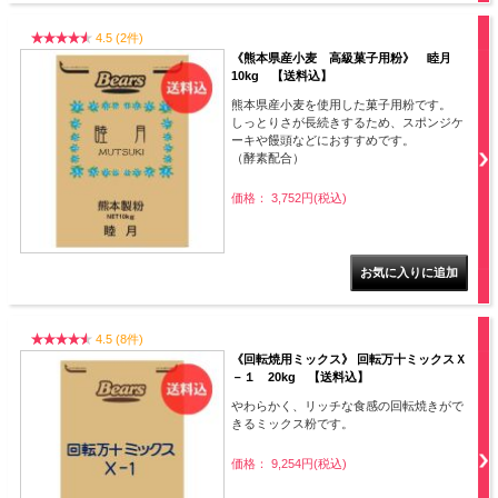
4.5 (2件)
《熊本県産小麦 高級菓子用粉》 睦月
10kg 【送料込】
熊本県産小麦を使用した菓子用粉です。
しっとりさが長続きするため、スポンジケ
ーキや饅頭などにおすすめです。
（酵素配合）
価格： 3,752円(税込)
4.5 (8件)
《回転焼用ミックス》 回転万十ミックスＸ
－１ 20kg 【送料込】
やわらかく、リッチな食感の回転焼きがで
きるミックス粉です。
価格： 9,254円(税込)