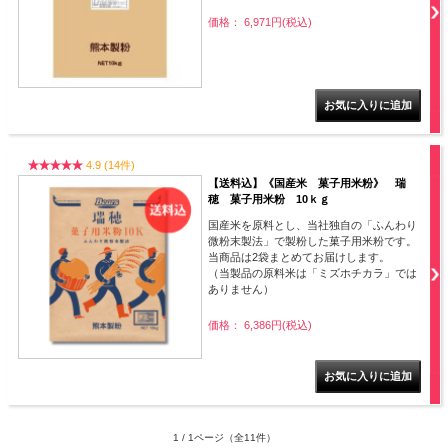
価格： 6,971円(税込)
4.9 (14件)
【送料込】《国産米 菓子用米粉》 瑞
穂 菓子用米粉 10ｋｇ
国産米を原料とし、当社独自の「ふんわり
微粉末製法」で製粉した菓子用米粉です。
当商品は2袋まとめてお届けします。
（当製品の原料米は「ミズホチカラ」では
ありません）
価格： 6,386円(税込)
1 / 1ページ
（全11件）