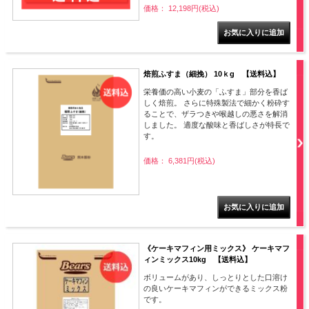
価格： 12,198円(税込)
焙煎ふすま（細挽） 10ｋg 【送料込】
栄養価の高い小麦の「ふすま」部分を香ば
しく焙煎。 さらに特殊製法で細かく粉砕す
ることで、ザラつきや喉越しの悪さを解消
しました。 適度な酸味と香ばしさが特長で
す。
価格： 6,381円(税込)
《ケーキマフィン用ミックス》 ケーキマフ
ィンミックス10kg 【送料込】
ボリュームがあり、しっとりとした口溶け
の良いケーキマフィンができるミックス粉
です。