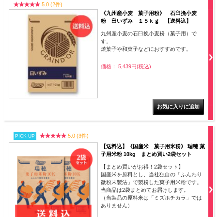
5.0 (2件)
《九州産小麦 菓子用粉》 石臼挽小麦
粉 臼いずみ １５ｋｇ 【送料込】
九州産小麦の石臼挽小麦粉（菓子用）で
す。
焼菓子や和菓子などにおすすめです。
価格： 5,439円(税込)
5.0 (3件)
PICK UP
【送料込】《国産米 菓子用米粉》 瑞穂 菓
子用米粉 10kg まとめ買い2袋セット
【まとめ買いがお得！2袋セット】
国産米を原料とし、当社独自の「ふんわり
微粉末製法」で製粉した菓子用米粉です。
当商品は2袋まとめてお届けします。
（当製品の原料米は「ミズホチカラ」では
ありません）