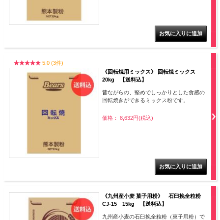
5.0 (3件)
《回転焼用ミックス》 回転焼ミックス
20kg 【送料込】
昔ながらの、堅めでしっかりとした食感の
回転焼きができるミックス粉です。
価格： 8,632円(税込)
《九州産小麦 菓子用粉》 石臼挽全粒粉
CJ-15 15kg 【送料込】
九州産小麦の石臼挽全粒粉（菓子用粉）で