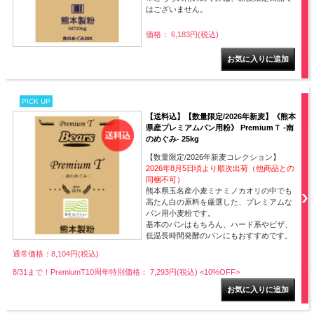
はございません。
価格： 6,183円(税込)
PICK UP
【送料込】【数量限定/2026年新麦】《熊本
県産プレミアムパン用粉》 PremiumＴ -南
のめぐみ- 25kg
【数量限定/2026年新麦コレクション】
2026年8月5日頃より順次出荷（他商品との
同梱不可）
熊本県玉名産小麦ミナミノカオリの中でも
高たん白の原料を厳選した、プレミアムな
パン用小麦粉です。
基本のパンはもちろん、ハード系やピザ、
低温長時間発酵のパンにもおすすめです。
通常価格：8,104円(税込)
8/31まで！PremiumT10周年特別価格： 7,293円(税込)
<10%OFF>