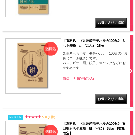
【送料込】《九州産モチハルカ100％》 も
ち小麦粉 紺（こん） 25kg
九州産もち小麦「モチハルカ」100％の小麦
粉（ロール挽き）です。
パン、ピザ、麺、餃子、生パスタなどにお
すすめです。
価格： 8,499円(税込)
5.0 (1件)
PICK UP
【送料込】《九州産モチハルカ100％》 石
臼挽もち小麦粉 紅（べに） 15kg 【数量
限定】