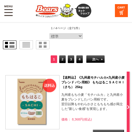
1 / 4ページ
（全71件）
1
2
3
4
次へ
【送料込】《九州産モチハルカ×九州産小麦
ブレンド パン用粉》 もちはるこＳＡＣＨＩ
（さち） 25kg
九州産もち小麦「モチハルカ」と九州産小
麦をブレンドしたパン用粉です。
翌日以降もやわらかさともちもち感が両立
した”新しい食感”を実現します。
価格： 8,368円(税込)