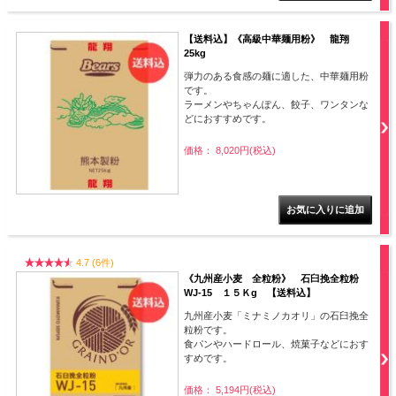
【送料込】《高級中華麺用粉》 龍翔
25kg
弾力のある食感の麺に適した、中華麺用粉
です。
ラーメンやちゃんぽん、餃子、ワンタンな
どにおすすめです。
価格： 8,020円(税込)
4.7 (6件)
《九州産小麦 全粒粉》 石臼挽全粒粉
WJ-15 １５Ｋg 【送料込】
九州産小麦「ミナミノカオリ」の石臼挽全
粒粉です。
食パンやハードロール、焼菓子などにおす
すめです。
価格： 5,194円(税込)