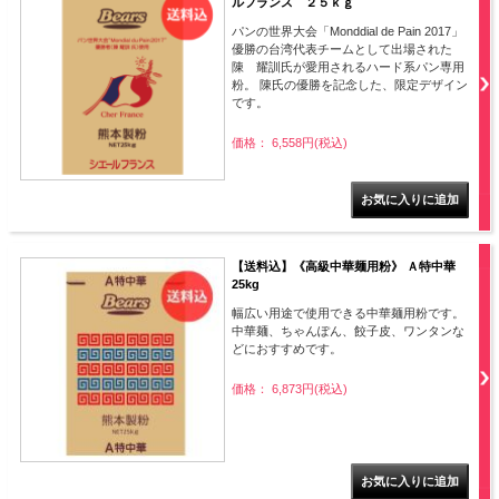
ルフランス ２５ｋｇ
パンの世界大会「Monddial de Pain 2017」
優勝の台湾代表チームとして出場された
陳 耀訓氏が愛用されるハード系パン専用
粉。 陳氏の優勝を記念した、限定デザイン
です。
価格： 6,558円(税込)
【送料込】《高級中華麺用粉》 Ａ特中華
25kg
幅広い用途で使用できる中華麺用粉です。
中華麺、ちゃんぽん、餃子皮、ワンタンな
どにおすすめです。
価格： 6,873円(税込)