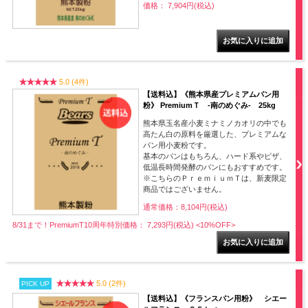
価格： 7,904円(税込)
5.0 (4件)
【送料込】《熊本県産プレミアムパン用
粉》 PremiumＴ -南のめぐみ- 25kg
熊本県玉名産小麦ミナミノカオリの中でも
高たん白の原料を厳選した、プレミアムな
パン用小麦粉です。
基本のパンはもちろん、ハード系やピザ、
低温長時間発酵のパンにもおすすめです。
※こちらのＰｒｅｍｉｕｍＴは、新麦限定
商品ではございません。
通常価格：8,104円(税込)
8/31まで！PremiumT10周年特別価格： 7,293円(税込)
<10%OFF>
5.0 (2件)
PICK UP
【送料込】《フランスパン用粉》 シエー