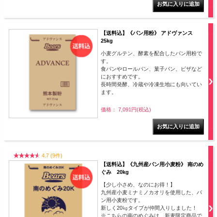
【送料込】《パン用粉》 アドヴァンス
25kg
小麦グルテン、酵素を配合したパン用粉で
す。
食パンやロールパン、菓子パン、ピザなど
におすすめです。
長時間発酵、冷蔵や冷凍生地にも向いてい
ます。
価格： 7,091円(税込)
4.7 (9件)
【送料込】《九州産パン用小麦粉》 南のめ
ぐみ 20kg
【少し小さめ、なのにお得！】
九州産小麦ミナミノカオリを使用した、パ
ン用小麦粉です。
新しく20㎏タイプが仲間入りしました！
※こちらの南のめぐみは、新麦限定商品で