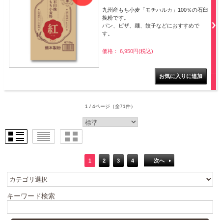
九州産もち小麦「モチハルカ」100％の石臼
挽粉です。
パン、ピザ、麺、餃子などにおすすめで
す。
価格： 6,950円(税込)
1 / 4ページ
（全71件）
1
2
3
4
次へ
キーワード検索