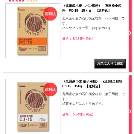
5.0 (1件)
《北米産小麦 パン用粉》 石臼挽全粒
粉 PC-15 15ｋｇ 【送料込】
北米産小麦の石臼挽全粒粉（パン用粉）で
す。
パンやクッキー類におすすめです。
価格： 5,284円(税込)
《九州産小麦 菓子用粉》 石臼挽全粒粉
CJ-15 15kg 【送料込】
九州産小麦の石臼挽全粒粉（菓子用粉）で
す。
焼菓子などにおすすめです。
価格： 5,248円(税込)