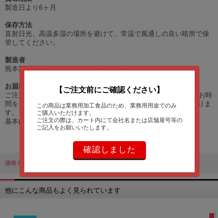
製造日より6ヶ月
保存方法
直射日光、高温多湿の場所を避けて、常温で風通しの良い暗所で保
管してください。
製造者
熊本製粉株式会社 熊本県熊本市西区花園1丁目25-1
お届けについて
【ご注文前にご確認ください】
ご注文頂いてから、お客様が商品を手にするまで、 約4～7日のお時
間を頂戴しております。 （休業日を除く・地域によって差がありま
この商品は業務用加工食品のため、業務用用途でのみ
す。）
ご購入いただけます。
ご注文の際は、カート内にて会社名または店舗屋号等の
基本的には、ご注文後７営業日以内の出荷となります。
ご記入をお願いいたします。
確認しました
価格:6,484円(税込)
他にこんな商品もよく見られています