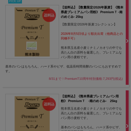
PICK UP
【送料込】【数量限定/2026年新麦】《熊本
県産プレミアムパン用粉》 PremiumＴ -南
のめぐみ- 25kg
【数量限定/2026年新麦コレクション】
2026年8月5日頃より順次出荷（他商品との
同梱不可）
熊本県玉名産小麦ミナミノカオリの中でも
高たん白の原料を厳選した、プレミアムな
パン用小麦粉です。
基本のパンはもちろん、ハード系やピザ、低温長時間発酵のパンにもおすすめで
す。
8/31まで！PremiumT10周年特別価格:7,293円(税込)
【送料込】《熊本県産プレミアムパン用
粉》 PremiumＴ -南のめぐみ- 25kg
熊本県玉名産小麦ミナミノカオリの中でも
高たん白の原料を厳選した、プレミアムな
パン用小麦粉です。
基本のパンはもちろん、ハード系やピザ、