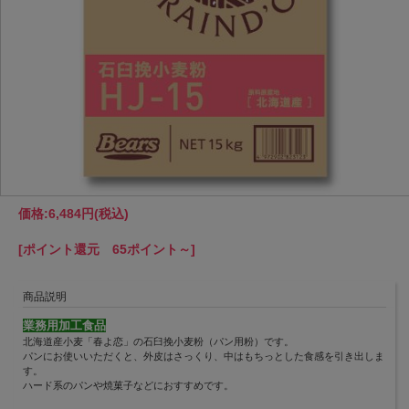
価格:
6,484円
(税込)
[ポイント還元 65ポイント～]
商品説明
業務用加工食品
北海道産小麦「春よ恋」の石臼挽小麦粉（パン用粉）です。
パンにお使いいただくと、外皮はさっくり、中はもちっとした食感を引き出しま
す。
ハード系のパンや焼菓子などにおすすめです。