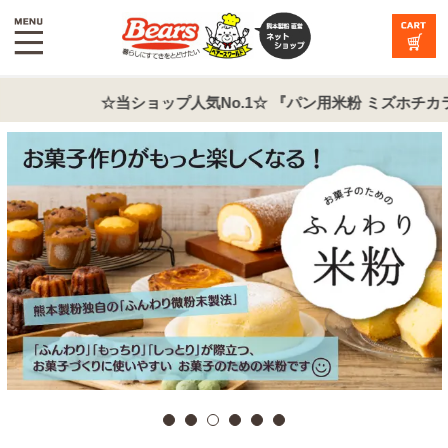
☆当ショップ人気No.1☆ 『パン用米粉 ミズホチカラ』商