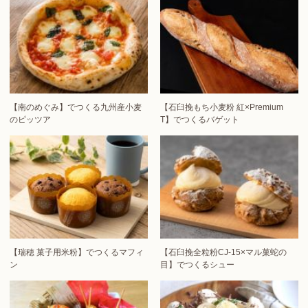
【南のめぐみ】でつくる九州産小麦
【石臼挽もち小麦粉 紅×Premium
のピッツア
T】でつくるバゲット
【瑞穂 菓子用米粉】でつくるマフィ
【石臼挽全粒粉CJ-15×マル菓蛇の
ン
目】でつくるシュー