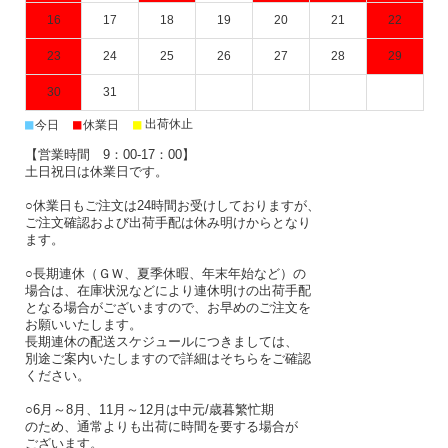
16
17
18
19
20
21
22
23
24
25
26
27
28
29
30
31
■
■
■
出荷休止
今日
休業日
【営業時間 9：00-17：00】
土日祝日は休業日です。
○休業日もご注文は24時間お受けしておりますが、
ご注文確認および出荷手配は休み明けからとなり
ます。
○長期連休（ＧＷ、夏季休暇、年末年始など）の
場合は、在庫状況などにより連休明けの出荷手配
となる場合がございますので、お早めのご注文を
お願いいたします。
長期連休の配送スケジュールにつきましては、
別途ご案内いたしますので詳細はそちらをご確認
ください。
○6月～8月、11月～12月は中元/歳暮繁忙期
のため、通常よりも出荷に時間を要する場合が
ございます。