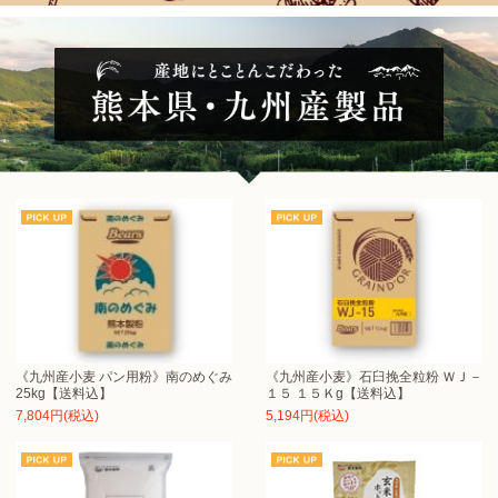
《九州産小麦 パン用粉》南のめぐみ
《九州産小麦》石臼挽全粒粉 ＷＪ－
25kg【送料込】
１５ １５Ｋg【送料込】
7,804円(税込)
5,194円(税込)