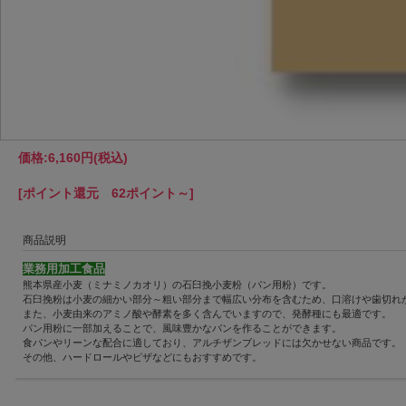
価格:
6,160円
(税込)
[ポイント還元 62ポイント～]
商品説明
業務用加工食品
熊本県産小麦（ミナミノカオリ）の石臼挽小麦粉（パン用粉）です。
石臼挽粉は小麦の細かい部分～粗い部分まで幅広い分布を含むため、口溶けや歯切れ
また、小麦由来のアミノ酸や酵素を多く含んでいますので、発酵種にも最適です。
パン用粉に一部加えることで、風味豊かなパンを作ることができます。
食パンやリーンな配合に適しており、アルチザンブレッドには欠かせない商品です。
その他、ハードロールやピザなどにもおすすめです。