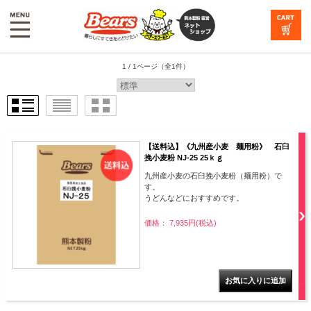
1 / 1ページ
（全1件）
【送料込】《九州産小麦 麺用粉》 石臼
挽小麦粉 NJ-25 25ｋｇ
九州産小麦の石臼挽小麦粉（麺用粉）で
す。
うどんなどにおすすめです。
価格： 7,935円(税込)