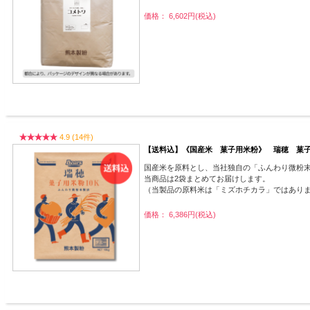
価格： 6,602円(税込)
4.9 (14件)
【送料込】《国産米 菓子用米粉》 瑞穂 菓子
国産米を原料とし、当社独自の「ふんわり微粉
当商品は2袋まとめてお届けします。
（当製品の原料米は「ミズホチカラ」ではあり
価格： 6,386円(税込)