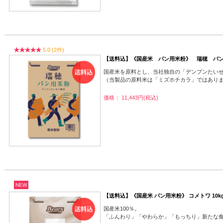
5.0 (2件)
【送料込】《国産米 パン用米粉》 瑞穂 パ
国産米を原料とし、当社独自の「デンプンたい
（当製品の原料米は「ミズホチカラ」ではあり
価格： 11,443円(税込)
NEW
【送料込】《国産米 パン用米粉》 コメトワ 10
国産米100％。
「ふんわり」「やわらか」「もっちり」新たな