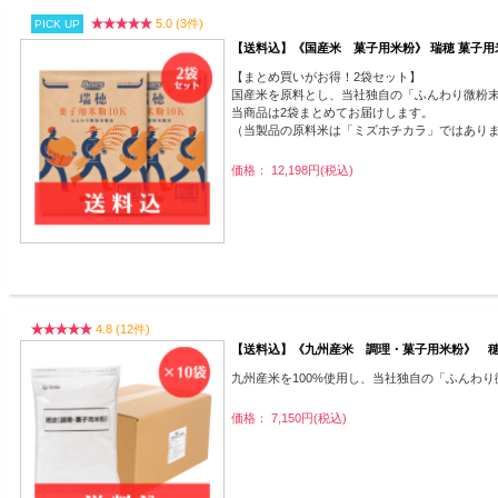
5.0 (3件)
PICK UP
【送料込】《国産米 菓子用米粉》 瑞穂 菓子用
【まとめ買いがお得！2袋セット】
国産米を原料とし、当社独自の「ふんわり微粉
当商品は2袋まとめてお届けします。
（当製品の原料米は「ミズホチカラ」ではあり
価格： 12,198円(税込)
4.8 (12件)
【送料込】《九州産米 調理・菓子用米粉》 穂波
九州産米を100%使用し、当社独自の「ふんわ
価格： 7,150円(税込)