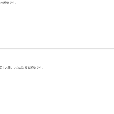
粉末米粉です。
】
幅広くお使いいただける玄米粉です。