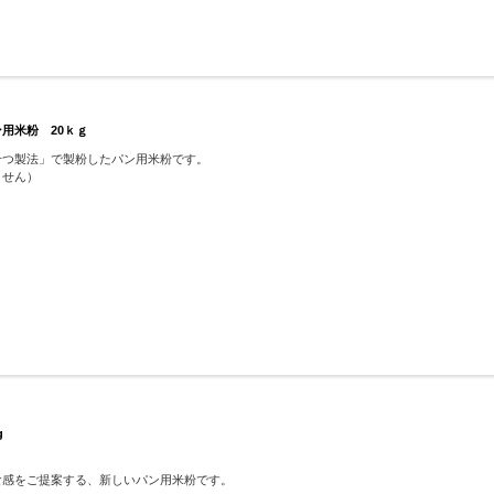
ン用米粉 20ｋｇ
せつ製法」で製粉したパン用米粉です。
ません）
kg
食感をご提案する、新しいパン用米粉です。