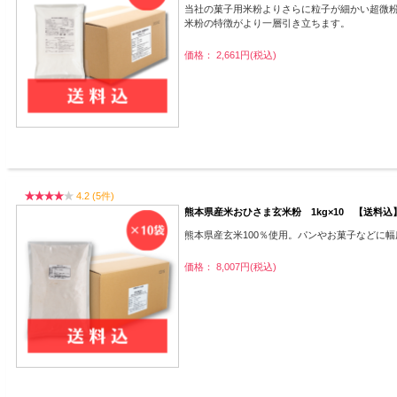
当社の菓子用米粉よりさらに粒子が細かい超微
米粉の特徴がより一層引き立ちます。
価格： 2,661円(税込)
4.2 (5件)
熊本県産米おひさま玄米粉 1kg×10 【送料込
熊本県産玄米100％使用。パンやお菓子などに
価格： 8,007円(税込)