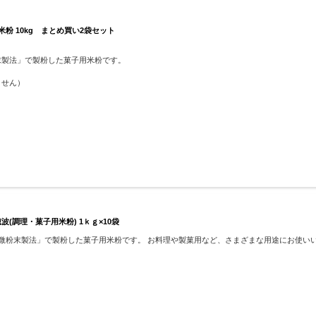
米粉 10kg まとめ買い2袋セット
末製法」で製粉した菓子用米粉です。
ません）
(調理・菓子用米粉) 1ｋｇ×10袋
り微粉末製法」で製粉した菓子用米粉です。 お料理や製菓用など、さまざまな用途にお使い