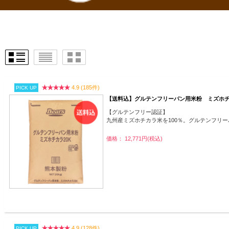
4.9 (185件)
PICK UP
【送料込】グルテンフリーパン用米粉 ミズホ
【グルテンフリー認証】
九州産ミズホチカラ米を100％。グルテンフリ
価格： 12,771円(税込)
4.9 (128件)
PICK UP