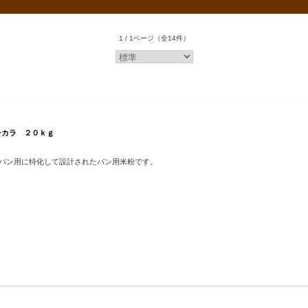
1 / 1ページ
（全14件）
チカラ ２０ｋｇ
ーパン用に特化して設計されたパン用米粉です。