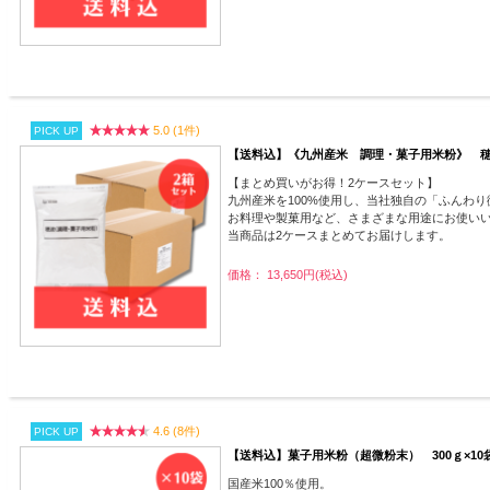
5.0 (1件)
PICK UP
【送料込】《九州産米 調理・菓子用米粉》 穂波
【まとめ買いがお得！2ケースセット】
九州産米を100%使用し、当社独自の「ふんわ
お料理や製菓用など、さまざまな用途にお使い
当商品は2ケースまとめてお届けします。
価格： 13,650円(税込)
4.6 (8件)
PICK UP
【送料込】菓子用米粉（超微粉末） 300ｇ×10
国産米100％使用。