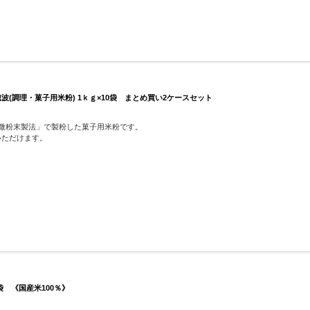
(調理・菓子用米粉) 1ｋｇ×10袋 まとめ買い2ケースセット
り微粉末製法」で製粉した菓子用米粉です。
いただけます。
袋 《国産米100％》