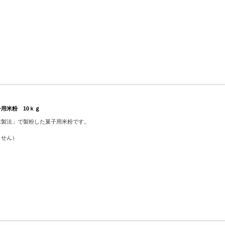
用米粉 10ｋｇ
末製法」で製粉した菓子用米粉です。
ません）