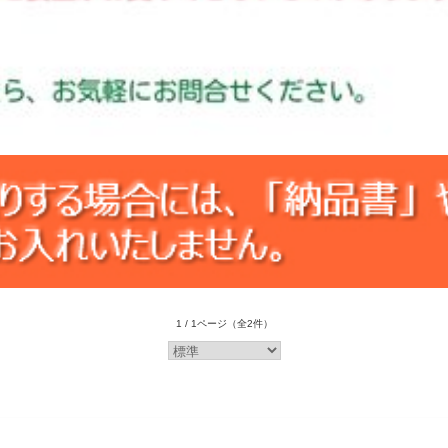
1 / 1ページ
（全2件）