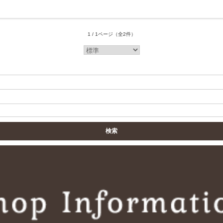
1 / 1ページ
（全2件）