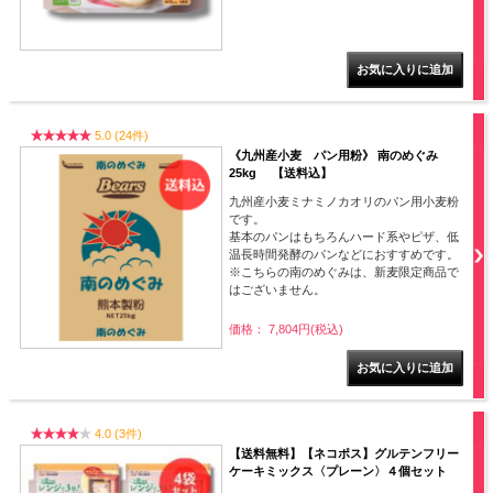
5.0 (24件)
《九州産小麦 パン用粉》 南のめぐみ
25kg 【送料込】
九州産小麦ミナミノカオリのパン用小麦粉
です。
基本のパンはもちろんハード系やピザ、低
温長時間発酵のパンなどにおすすめです。
※こちらの南のめぐみは、新麦限定商品で
はございません。
価格： 7,804円(税込)
4.0 (3件)
【送料無料】【ネコポス】グルテンフリー
ケーキミックス〈プレーン〉４個セット