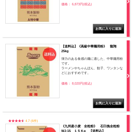
価格： 6,873円(税込)
【送料込】《高級中華麺用粉》 龍翔
25kg
弾力のある食感の麺に適した、中華麺用粉
です。
ラーメンやちゃんぽん、餃子、ワンタンな
どにおすすめです。
価格： 8,020円(税込)
4.7 (6件)
《九州産小麦 全粒粉》 石臼挽全粒粉
WJ-15 １５Ｋg 【送料込】