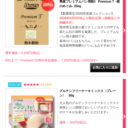
県産プレミアムパン用粉》 PremiumＴ -南
のめぐみ- 25kg
【数量限定/2026年新麦コレクション】
2026年8月5日頃より順次出荷（他商品との
同梱不可）
熊本県玉名産小麦ミナミノカオリの中でも
高たん白の原料を厳選した、プレミアムな
パン用小麦粉です。
基本のパンはもちろん、ハード系やピザ、
低温長時間発酵のパンにもおすすめです。
通常価格：8,104円(税込)
8/31まで！PremiumT10周年特別価格： 7,293円(税込)
<10%OFF>
4.8 (6件)
PICK UP
グルテンフリーケーキミックス〈プレー
ン〉 80g
大人気のグルテンフリーケーキミックス☆
簡単レンジ調理でおいしいグルテンフリー
のケーキがお楽しみいただけます♪
価格： 302円(税込)