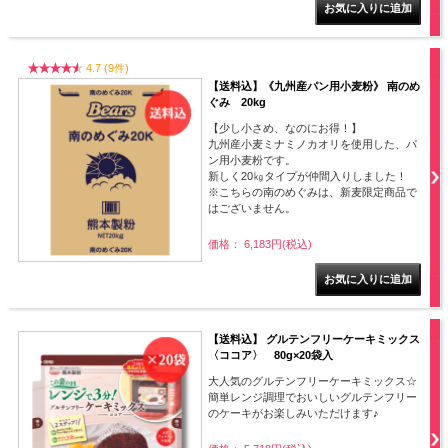
4.7 (9件)
【送料込】《九州産パン用小麦粉》 南のめ
ぐみ 20kg
【少し小さめ、なのにお得！】
九州産小麦ミナミノカオリを使用した、パ
ン用小麦粉です。
新しく20㎏タイプが仲間入りしました！
※こちらの南のめぐみは、新麦限定商品で
はございません。
価格： 6,183円(税込)
【送料込】 グルテンフリーケーキミックス
〈ココア〉 80g×20袋入
大人気のグルテンフリーケーキミックス☆
簡単レンジ調理でおいしいグルテンフリー
のケーキがお楽しみいただけます♪