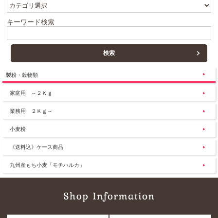
キーワード検索
製粉・穀物類
家庭用 ～２Ｋｇ
業務用 ２Ｋｇ～
小麦粉
《送料込》ケース商品
九州産もち小麦「モチハルカ」