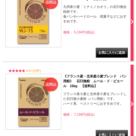
九州産小麦「ミナミノカオリ」の石臼挽全
粒粉です。
食パンやハードロール、焼菓子などにおす
すめです。
価格： 5,194円(税込)
4.8 (19件)
《フランス産・北米産小麦ブレンド パン
用粉》 石臼挽粉 ムール・ド・ピエー
ル 15kg 【送料込】
フランス産小麦と北米産小麦をブレンドし
た石臼挽小麦粉（パン用粉）です。
ハード系、ペストリーにおすすめです。
価格： 7,158円(税込)