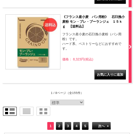
《フランス産小麦 パン用粉》 石臼挽小
麦粉 モン・ブレ・ブーランジェ １５ｋ
ｇ 【送料込】
フランス産小麦の石臼挽小麦粉（パン用
粉）です。
ハード系、ペストリーなどにおすすめで
す。
価格： 8,323円(税込)
1 / 8ページ
（全155件）
1
2
3
4
5
次へ