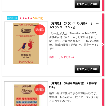
5.0 (2件)
PICK UP
【送料込】《フランスパン用粉》 シエー
ルフランス ２５ｋｇ
パンの世界大会「Monddial de Pain 2017」
優勝の台湾代表チームとして出場された
陳 耀訓氏が愛用されるハード系パン専用
粉。 陳氏の優勝を記念した、限定デザイン
です。
価格： 6,558円(税込)
【送料込】《高級中華麺用粉》 Ａ特中華
25kg
幅広い用途で使用できる中華麺用粉です。
中華麺、ちゃんぽん、餃子皮、ワンタンな
どにおすすめです。