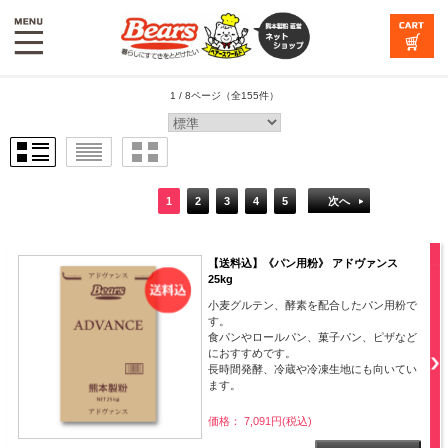
1 / 8ページ
（全155件）
1
2
3
4
5
次へ
【送料込】《パン用粉》 アドヴァンス
25kg
小麦グルテン、酵素を配合したパン用粉で
す。
食パンやロールパン、菓子パン、ピザなど
におすすめです。
長時間発酵、冷蔵や冷凍生地にも向いてい
ます。
価格： 7,091円(税込)