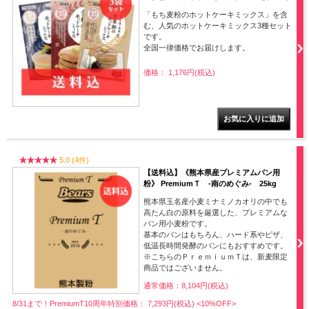
「もち麦粉のホットケーキミックス」を含
む、人気のホットケーキミックス3種セット
です。
全国一律価格でお届けします。
価格： 1,176円(税込)
5.0 (4件)
【送料込】《熊本県産プレミアムパン用
粉》 PremiumＴ -南のめぐみ- 25kg
熊本県玉名産小麦ミナミノカオリの中でも
高たん白の原料を厳選した、プレミアムな
パン用小麦粉です。
基本のパンはもちろん、ハード系やピザ、
低温長時間発酵のパンにもおすすめです。
※こちらのＰｒｅｍｉｕｍＴは、新麦限定
商品ではございません。
通常価格：8,104円(税込)
8/31まで！PremiumT10周年特別価格： 7,293円(税込)
<10%OFF>