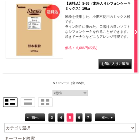
【送料込】S-88（米粉入りシフォンケーキ
ミックス）10kg
米粉を使用した、小麦不使用のミックス粉
です。
ライン耐性に優れた、口溶けの良いソフト
なシフォンケーキを作ることができます。
焼きドーナツなどにもアレンジ可能です。
価格： 6,686円(税込)
5 / 8ページ
（全155件）
前へ
3
4
5
6
7
次へ
キーワード検索