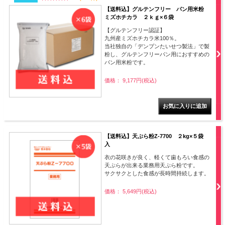
【送料込】グルテンフリー パン用米粉
ミズホチカラ ２ｋｇ×６袋
【グルテンフリー認証】
九州産ミズホチカラ米100％。
当社独自の「デンプンたいせつ製法」で製
粉し、グルテンフリーパン用におすすめの
パン用米粉です。
価格： 9,177円(税込)
【送料込】天ぷら粉Z-7700 ２kg×５袋
入
衣の花咲きが良く、軽くて歯もろい食感の
天ぷらが出来る業務用天ぷら粉です。
サクサクとした食感が長時間持続します。
価格： 5,649円(税込)