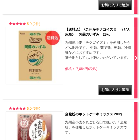
5.0 (2件)
【送料込】《九州産チクゴイズミ うどん
用粉》 阿蘇のいずみ 25kg
九州産小麦「チクゴイズミ」を使用したう
どん用粉です。 生麺、茹で麺、乾麺、冷凍
麺などにおすすめです。
菓子用としてもお使いいただいています。
価格： 7,084円(税込)
5.0 (3件)
全粒粉のホットケーキミックス 200g
九州産小麦を丸ごと石臼で挽いた「全粒
粉」を使用したホットケーキミックスで
す。