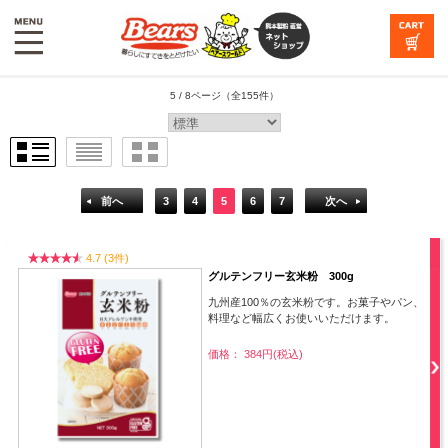
5 / 8ページ
（全155件）
前へ
3
4
5
6
7
次へ
4.7 (3件)
グルテンフリー玄米粉 300g
九州産100％の玄米粉です。お菓子やパン、
料理など幅広くお使いいただけます。
価格： 384円(税込)