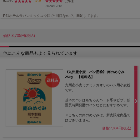
モカ様
2024/12/18
P41ホテル食パンミックス今回で4回目なので、満足してます。
価格:8,735円(税込)
他にこんな商品もよく見られています
《九州産小麦 パン用粉》 南のめぐみ
25kg 【送料込】
九州産小麦ミナミノカオリのパン用小麦粉
です。
基本のパンはもちろんハード系やピザ、低
温長時間発酵のパンなどにおすすめです。
※こちらの南のめぐみは、新麦限定商品で
はございません。
価格:7,804円(税込)