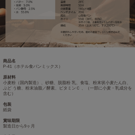
商品名
P-41（ホテル食パンミックス）
原材料
小麦粉（国内製造）、砂糖、脱脂粉 乳、食塩、粉末状小麦たん白、
ぶど う糖、粉末油脂／酵素、ビタミンＣ 、（一部に小麦・乳成分を
含む）
包装
紙袋
賞味期限
製造日から9ヶ月