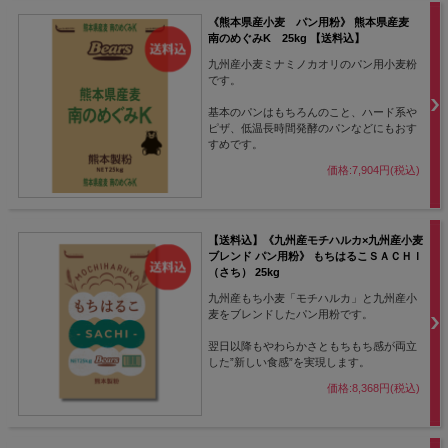
《熊本県産小麦 パン用粉》 熊本県産麦
南のめぐみK 25kg 【送料込】
九州産小麦ミナミノカオリのパン用小麦粉
です。
基本のパンはもちろんのこと、ハード系や
ピザ、低温長時間発酵のパンなどにもおす
すめです。
価格:7,904円(税込)
【送料込】《九州産モチハルカ×九州産小麦
ブレンド パン用粉》 もちはるこＳＡＣＨＩ
（さち） 25kg
九州産もち小麦「モチハルカ」と九州産小
麦をブレンドしたパン用粉です。
翌日以降もやわらかさともちもち感が両立
した”新しい食感”を実現します。
価格:8,368円(税込)