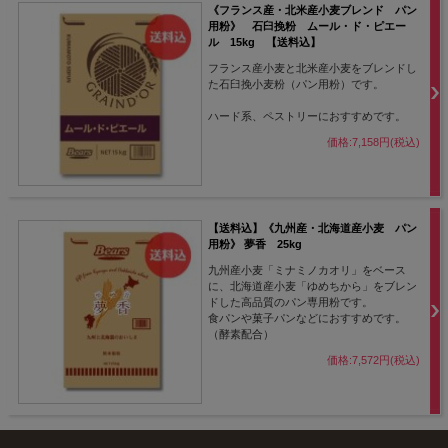
《フランス産・北米産小麦ブレンド パン
用粉》 石臼挽粉 ムール・ド・ピエー
ル 15kg 【送料込】
フランス産小麦と北米産小麦をブレンドし
た石臼挽小麦粉（パン用粉）です。
ハード系、ペストリーにおすすめです。
価格:7,158円(税込)
【送料込】《九州産・北海道産小麦 パン
用粉》 夢香 25kg
九州産小麦「ミナミノカオリ」をベース
に、北海道産小麦「ゆめちから」をブレン
ドした高品質のパン専用粉です。
食パンや菓子パンなどにおすすめです。
（酵素配合）
価格:7,572円(税込)