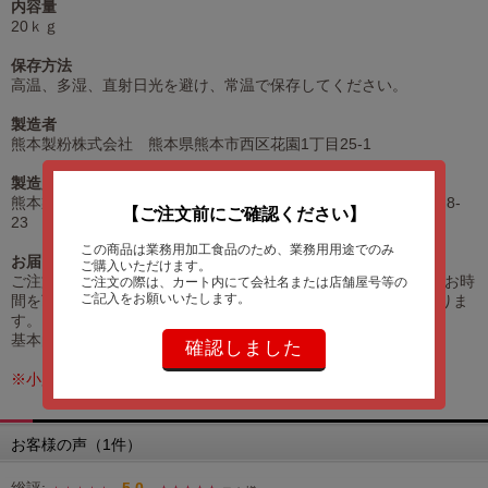
内容量
20ｋｇ
保存方法
高温、多湿、直射日光を避け、常温で保存してください。
製造者
熊本製粉株式会社 熊本県熊本市西区花園1丁目25-1
製造所
熊本製粉株式会社 福岡工場 福岡県福岡市東区箱崎ふ頭6丁目8-
【ご注文前にご確認ください】
23
この商品は業務用加工食品のため、業務用用途でのみ
お届けについて
ご購入いただけます。
ご注文頂いてから、お客様が商品を手にするまで、 約4～7日のお時
ご注文の際は、カート内にて会社名または店舗屋号等の
ご記入をお願いいたします。
間を頂戴しております。（休業日を除く・地域によって差がありま
す。）
基本的には、ご注文後７営業日以内の出荷となります。
確認しました
※小麦、卵、乳を使用した施設で製造 しています。
お客様の声（1件）
総評:
5.0