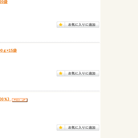
20袋
0ｇ×15袋
）
00％》