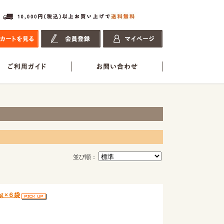
並び順：
ｇ×６袋