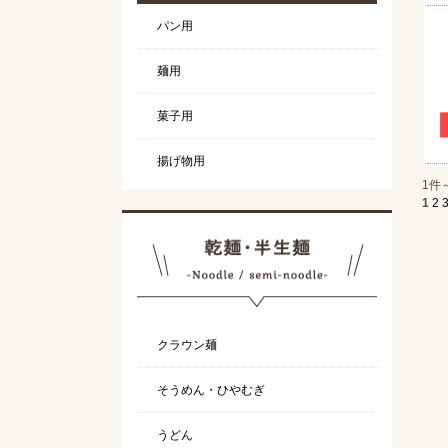
パン用
麺用
菓子用
揚げ物用
1件
1
2
クラウン麺
そうめん・ひやむぎ
うどん