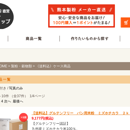
OME
>
製粉・穀物類
> 《送料込》ケース商品
品一覧
付き /
写真のみ
～10件 （全37件） 1/4ページ
3
4
次へ
最後へ
【送料込】グルテンフリー パン用米粉 ミズホチカラ ２ｋ
9,177円
(税込)
【グルテンフリー認証】
九州産ミズホチカラ米100％。