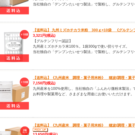
当社独自の「デンプンたいせつ製法」で製粉し、グルテンフリ
【送料込】 九州ミズホチカラ米粉 300ｇ×10袋 《グルテン
3,321円
(税込)
【グルテンフリー認証】
九州産ミズホチカラ米100％。1袋300gで使い切りサイズ。
当社独自の「デンプンたいせつ製法」で製粉し、グルテンフリ
【送料込】《九州産米 調理・菓子用米粉》 穂波(調理・菓子用
7,150円
(税込)
九州産米を100%使用し、当社独自の「ふんわり微粉末製法」
お料理や製菓用など、さまざまな用途にお使いいただけます。
【送料込】《九州産米 調理・菓子用米粉》 穂波(調理・菓子用
13,650円
(税込)