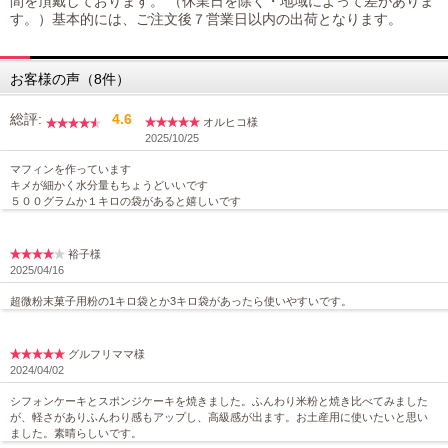
間を頂戴しております。 （休業日を除く・地域によって差がありま
す。）基本的には、ご注文後７営業日以内の出荷となります。
お客様の声（8件）
総評:
4.6
オルヒコ様
2025/10/25
マフィンを作っています
キメが細かく水分量もちょうどいいです
５００グラムか１キロの袋があると嬉しいです
裕子様
2025/04/16
超微粉末菓子用粉の1キロ袋とか3キロ袋があったら使いやすいです。
グルフリママ様
2024/04/02
シフォンケーキとスポンジケーキを焼きました。ふんわり米粉と焼き比べてみました
が、軽さがありふんわり感もアップし、高級感が出ます。お土産用に使いたいと思い
ました。素晴らしいです。