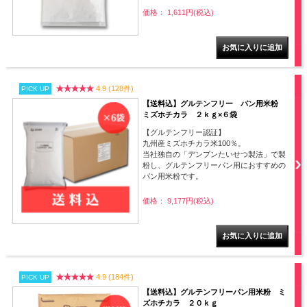
価格： 1,611円(税込)
4.9 (128件)
PICK UP
【送料込】グルテンフリー パン用米粉
ミズホチカラ ２ｋｇ×６袋
【グルテンフリー認証】
九州産ミズホチカラ米100％。
当社独自の「デンプンたいせつ製法」で製
粉し、グルテンフリーパン用におすすめの
パン用米粉です。
価格： 9,177円(税込)
4.9 (184件)
PICK UP
【送料込】グルテンフリーパン用米粉 ミ
ズホチカラ ２０ｋｇ