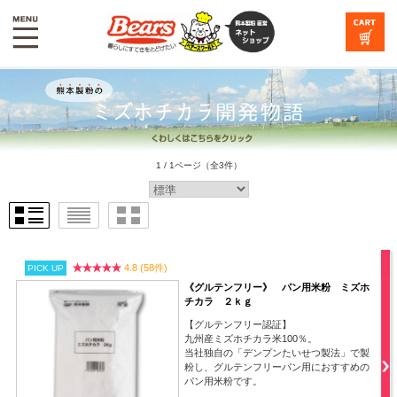
1 / 1ページ
（全3件）
4.8 (58件)
PICK UP
《グルテンフリー》 パン用米粉 ミズホ
チカラ ２ｋｇ
【グルテンフリー認証】
九州産ミズホチカラ米100％。
当社独自の「デンプンたいせつ製法」で製
粉し、グルテンフリーパン用におすすめの
パン用米粉です。