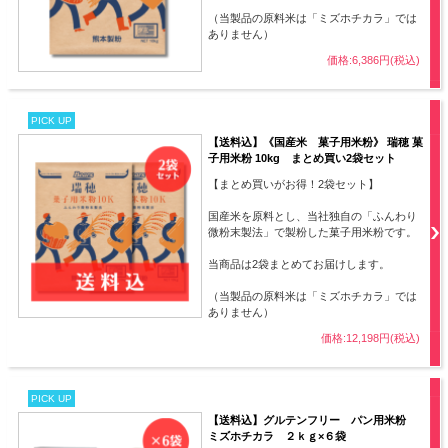
（当製品の原料米は「ミズホチカラ」では
ありません）
価格:6,386円(税込)
PICK UP
【送料込】《国産米 菓子用米粉》 瑞穂 菓
子用米粉 10kg まとめ買い2袋セット
【まとめ買いがお得！2袋セット】
国産米を原料とし、当社独自の「ふんわり
微粉末製法」で製粉した菓子用米粉です。
当商品は2袋まとめてお届けします。
（当製品の原料米は「ミズホチカラ」では
ありません）
価格:12,198円(税込)
PICK UP
【送料込】グルテンフリー パン用米粉
ミズホチカラ ２ｋｇ×６袋