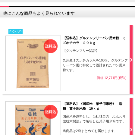
他にこんな商品もよく見られています
PICK UP
【送料込】グルテンフリーパン用米粉 ミ
ズホチカラ ２０ｋｇ
【グルテンフリー認証】
九州産ミズホチカラ米を100％。グルテンフ
リーパン用に特化して設計されたパン用米
粉です。
価格:12,771円(税込)
【送料込】《国産米 菓子用米粉》 瑞
穂 菓子用米粉 10ｋｇ
国産米を原料とし、当社独自の「ふんわり
微粉末製法」で製粉した菓子用米粉です。
当商品は2袋まとめてお届けします。