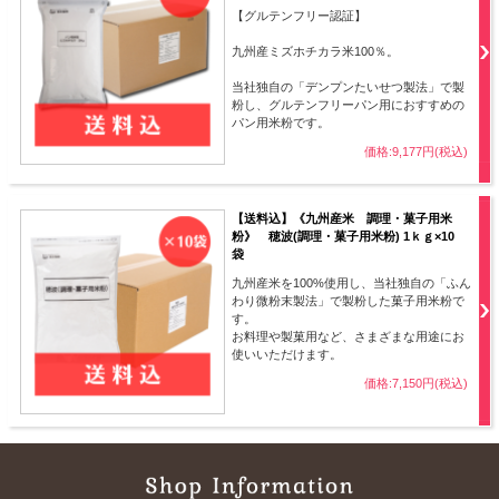
【グルテンフリー認証】
九州産ミズホチカラ米100％。
当社独自の「デンプンたいせつ製法」で製
粉し、グルテンフリーパン用におすすめの
パン用米粉です。
価格:9,177円(税込)
【送料込】《九州産米 調理・菓子用米
粉》 穂波(調理・菓子用米粉) 1ｋｇ×10
袋
九州産米を100%使用し、当社独自の「ふん
わり微粉末製法」で製粉した菓子用米粉で
す。
お料理や製菓用など、さまざまな用途にお
使いいただけます。
価格:7,150円(税込)