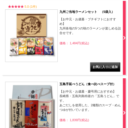
5.0 (1件)
九州ご当地ラーメンセット （5袋入）
【お中元・お歳暮・プチギフトにおすす
め】
九州各地の5つの味のラーメンが楽しめる詰
合せです。
価格： 1,484円(税込)
五島手延べうどん（食べ比べスープ付）
【お中元・お歳暮・慶弔用におすすめ】
長崎県・五島列島特産の「五島うどん」で
す。
あごだしを使用した、2種類のスープ・めん
つゆが付いています。
価格： 1,839円(税込)