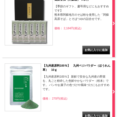
【季節のギフト、慶弔用などにもおすすめ
です】
熊本県阿蘇地方のそば粉を使用した「阿蘇
高原そば」とそばつゆの詰合せです。
価格： 2,184円(税込)
【九州産原料100％】 九州ベジパウダー（ほうれん
草） 10ｇ
【九州産原料100％】 新鮮で安全な九州産の野菜
を、丸ごと粉砕した色鮮やかなパウダー（粉末）で
す。 パンやお菓子の色づけや風味づけにもおすすめ
です。
価格： 270円(税込)