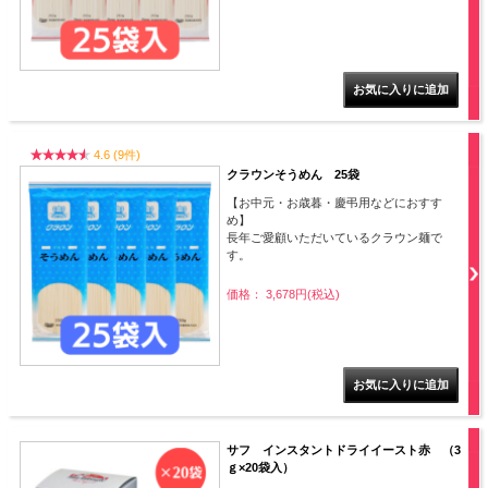
4.6 (9件)
クラウンそうめん 25袋
【お中元・お歳暮・慶弔用などにおすす
め】
長年ご愛顧いただいているクラウン麺で
す。
価格： 3,678円(税込)
サフ インスタントドライイースト赤 （3
ｇ×20袋入）