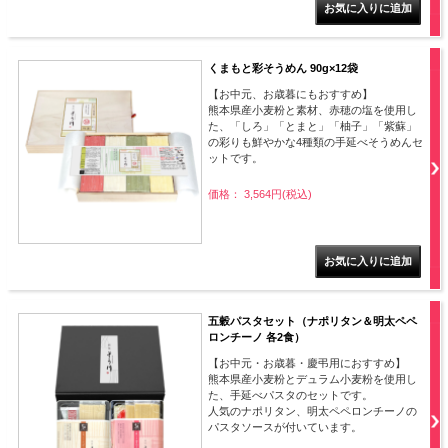
くまもと彩そうめん 90g×12袋
【お中元、お歳暮にもおすすめ】
熊本県産小麦粉と素材、赤穂の塩を使用し
た、「しろ」「とまと」「柚子」「紫蘇」
の彩りも鮮やかな4種類の手延べそうめんセ
ットです。
価格： 3,564円(税込)
五穀パスタセット（ナポリタン＆明太ペペ
ロンチーノ 各2食）
【お中元・お歳暮・慶弔用におすすめ】
熊本県産小麦粉とデュラム小麦粉を使用し
た、手延べパスタのセットです。
人気のナポリタン、明太ペペロンチーノの
パスタソースが付いています。