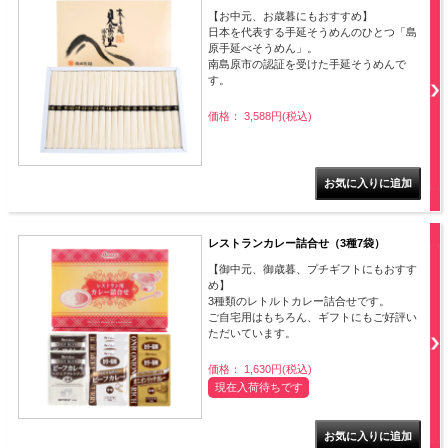
【お中元、お歳暮にもおすすめ】
日本を代表する手延そうめんのひとつ「島
原手延べそうめん」。
南島原市の認証を受けた手延そうめんで
す。
価格： 3,588円(税込)
レストランカレー詰合せ（3種7袋）
【御中元、御歳暮、プチギフトにもおすす
め】
3種類のレトルトカレー詰合せです。
ご自宅用はもちろん、ギフトにもご好評い
ただいています。
価格： 1,630円(税込)
現在入荷待ちです