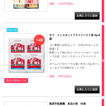
価格： 1,620円(税込)
PICK UP
サフ インスタントドライイースト赤 3g×4
袋
【ご要望にお応えして、小分けのセットが
登場！】
世界シェアNo.1のイーストメーカー「ルサ
ッフル社」のインスタントドライイース
ト。
ホームベーカリーでも使いやすい3ｇポーシ
ョンタイプの4袋のセットです。
価格： 200円(税込)
現在入荷待ちです
島原手延素麺 見岳の里 60束