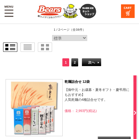
1 / 2ページ
（全38件）
1
2
次へ
乾麺詰合せ 12袋
【御中元・お歳暮・夏冬ギフト・慶弔用に
もおすすめ】
人気乾麺の4種詰合せです。
価格： 2,993円(税込)