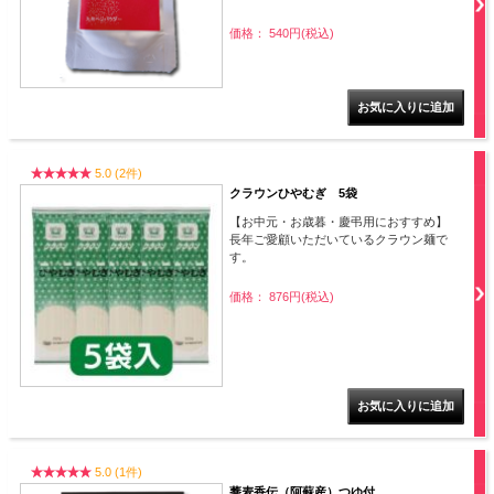
価格： 540円(税込)
5.0 (2件)
クラウンひやむぎ 5袋
【お中元・お歳暮・慶弔用におすすめ】
長年ご愛顧いただいているクラウン麺で
す。
価格： 876円(税込)
5.0 (1件)
蕎麦香伝（阿蘇産）つゆ付