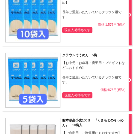
め】
長年ご愛顧いただいているクラウン麺で
す。
価格:1,576円(税込)
現在入荷待ちです
クラウンそうめん 5袋
【お中元・お歳暮・慶弔用・プチギフトな
どにおすすめ】
長年ご愛顧いただいているクラウン麺で
す。
価格:876円(税込)
現在入荷待ちです
熊本県産小麦100％ 『くまもとのそうめ
ん』 10袋入
【ご自宅用、ご贈答用にもおすすすめ】