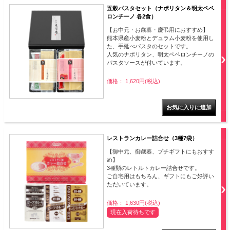
五穀パスタセット（ナポリタン＆明太ペペ
ロンチーノ 各2食）
【お中元・お歳暮・慶弔用におすすめ】
熊本県産小麦粉とデュラム小麦粉を使用し
た、手延べパスタのセットです。
人気のナポリタン、明太ペペロンチーノの
パスタソースが付いています。
価格： 1,620円(税込)
レストランカレー詰合せ（3種7袋）
【御中元、御歳暮、プチギフトにもおすす
め】
3種類のレトルトカレー詰合せです。
ご自宅用はもちろん、ギフトにもご好評い
ただいています。
価格： 1,630円(税込)
現在入荷待ちです