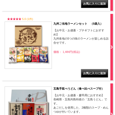
5.0 (1件)
九州ご当地ラーメンセット （5袋入）
【お中元・お歳暮・プチギフトにおすす
め】
九州各地の5つの味のラーメンが楽しめる詰
合せです。
価格： 1,484円(税込)
五島手延べうどん（食べ比べスープ付）
【お中元・お歳暮・慶弔用におすすめ】
長崎県・五島列島特産の「五島うどん」で
す。
あごだしを使用した、2種類のスープ・めん
つゆが付いています。