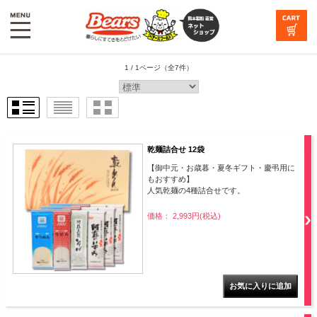
1 / 1ページ
（全7件）
乾麺詰合せ 12袋
【御中元・お歳暮・夏冬ギフト・慶弔用に
もおすすめ】
人気乾麺の4種詰合せです。
価格： 2,993円(税込)