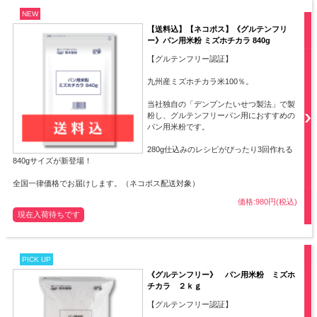
NEW
【送料込】【ネコポス】《グルテンフリ
ー》パン用米粉 ミズホチカラ 840g
【グルテンフリー認証】
九州産ミズホチカラ米100％。
当社独自の「デンプンたいせつ製法」で製
粉し、グルテンフリーパン用におすすめの
パン用米粉です。
280g仕込みのレシピがぴったり3回作れる
840gサイズが新登場！
全国一律価格でお届けします。（ネコポス配送対象）
価格:980円(税込)
現在入荷待ちです
PICK UP
《グルテンフリー》 パン用米粉 ミズホ
チカラ ２ｋｇ
【グルテンフリー認証】