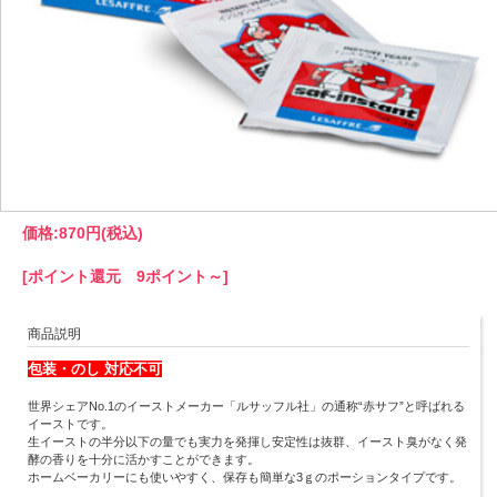
価格:
870円
(税込)
[ポイント還元 9ポイント～]
商品説明
包装・のし 対応不可
世界シェアNo.1のイーストメーカー「ルサッフル社」の通称“赤サフ”と呼ばれる
イーストです。
生イーストの半分以下の量でも実力を発揮し安定性は抜群、イースト臭がなく発
酵の香りを十分に活かすことができます。
ホームベーカリーにも使いやすく、保存も簡単な3ｇのポーションタイプです。