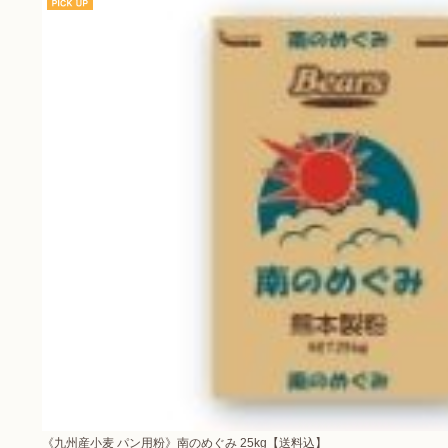
《九州産小麦 パン用粉》南のめぐみ 25kg【送料込】