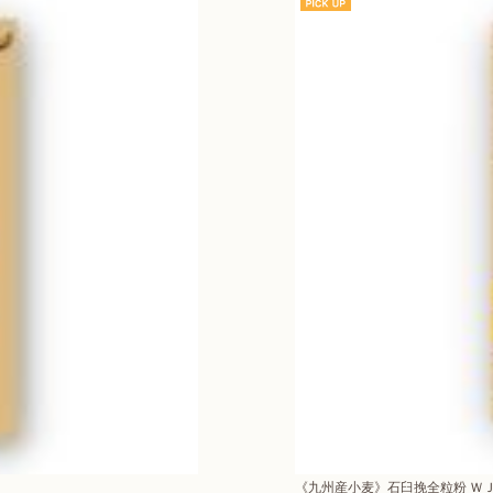
《九州産小麦》石臼挽全粒粉 ＷＪ