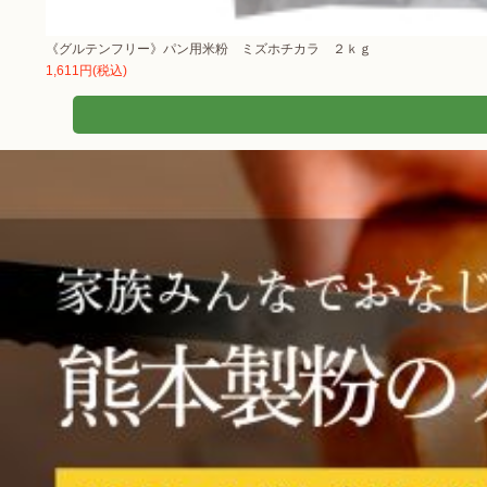
《グルテンフリー》パン用米粉 ミズホチカラ ２ｋｇ
1,611円(税込)