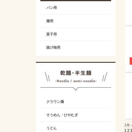
パン用
麺用
菓子用
揚げ物用
クラウン麺
そうめん・ひやむぎ
1件
うどん
1
2