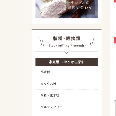
家庭用 ～2Kg から探す
小麦粉
ミックス粉
米粉・玄米粉
グルテンフリー