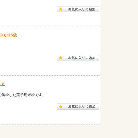
0ｇ×15袋
）
ｋｇ
で製粉した菓子用米粉です。