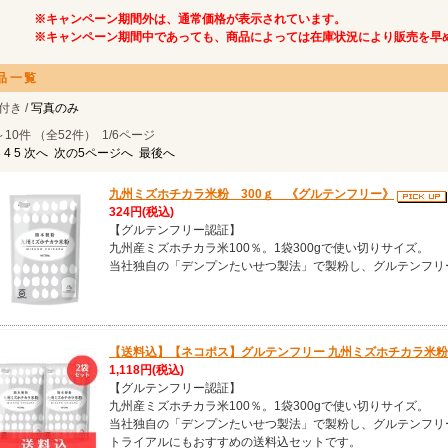
※キャンペーン期間外は、通常価格が表示されています。
※キャンペーン期間中であっても、商品によっては在庫状況により販売を早
品一覧
付き /
写真のみ
～10件 （全52件） 1/6ページ
3
4
5
次へ
次の5ページへ
最後へ
九州ミズホチカラ米粉 300ｇ 《グルテンフリー》
324円
(税込)
【グルテンフリー認証】
九州産ミズホチカラ米100％。1袋300gで使い切りサイズ。
当社独自の「デンプンたいせつ製法」で製粉し、グルテンフリ
【送料込】【ネコポス】グルテンフリー 九州ミズホチカラ米粉 3
1,118円
(税込)
【グルテンフリー認証】
九州産ミズホチカラ米100％。1袋300gで使い切りサイズ。
当社独自の「デンプンたいせつ製法」で製粉し、グルテンフリ
トライアルにもおすすめの送料込セットです。