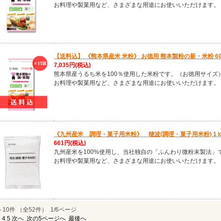
お料理や製菓用など、さまざまな用途にお使いいただけます。
【送料込】 《熊本県産米 米粉》 お徳用 熊本製粉の新・米粉 60
7,035円
(税込)
熊本県産うるち米を100％使用した米粉です。（お徳用サイズ
お料理や製菓用など、さまざまな用途にお使いいただけます。
《九州産米 調理・菓子用米粉》 穂波(調理・菓子用米粉) 1
661円
(税込)
九州産米を100%使用し、当社独自の「ふんわり微粉末製法」
お料理や製菓用など、さまざまな用途にお使いいただけます。
～10件 （全52件） 1/6ページ
3
4
5
次へ
次の5ページへ
最後へ