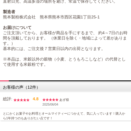
直射日光、高温多湿の場所を避け、常温で保存してください。
製造者
熊本製粉株式会社 熊本県熊本市西区花園1丁目25-1
お届けについて
ご注文頂いてから、お客様が商品を手にするまで、 約4～7日のお時
間を頂戴しております。 （休業日を除く・地域によって差がありま
す。）
基本的には、ご注文後７営業日以内の出荷となります。
※本品は、米穀以外の穀物（小麦、とうもろこしなど）の代替とし
て使用する米穀粉です。
お客様の声（12件）
総評:
4.8
あず様
2025/06/04
とにかくお菓子やお料理とオールマイティーにつかえて、気に入っています！購入か
ら1年持つのもありがたい点です！