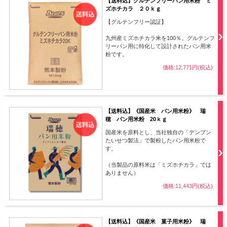
【送料込】グルテンフリーパン用米粉 ミ
ズホチカラ ２０ｋｇ
【グルテンフリー認証】
九州産ミズホチカラ米を100％。グルテンフ
リーパン用に特化して設計されたパン用米
粉です。
価格:12,771円(税込)
【送料込】《国産米 パン用米粉》 瑞
穂 パン用米粉 20ｋｇ
国産米を原料とし、当社独自の「デンプン
たいせつ製法」で製粉したパン用米粉で
す。
（当製品の原料米は「ミズホチカラ」では
ありません）
価格:11,443円(税込)
【送料込】《国産米 菓子用米粉》 瑞