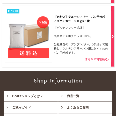
PICK UP
【送料込】グルテンフリー パン用米粉
ミズホチカラ ２ｋｇ×６袋
【グルテンフリー認証】
九州産ミズホチカラ米100％。
当社独自の「デンプンたいせつ製法」で製
粉し、グルテンフリーパン用におすすめの
パン用米粉です。
価格:9,177円(税込)
Bearsショップとは？
商品一覧
ご利用ガイド
よくあるご質問