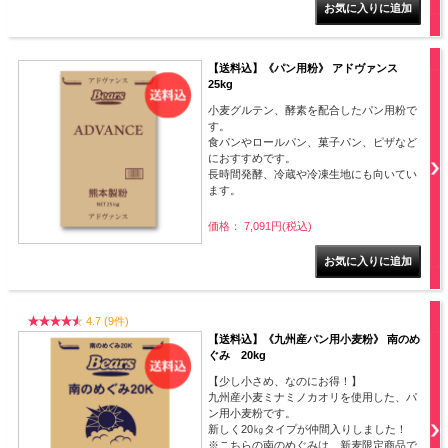
【送料込】《パン用粉》 アドヴァンス
25kg
小麦グルテン、酵素を配合したパン用粉で
す。
食パンやロールパン、菓子パン、ピザなど
におすすめです。
長時間発酵、冷蔵や冷凍生地にも向いてい
ます。
価格： 7,091円(税込)
4.7 (9件)
【送料込】《九州産パン用小麦粉》 南のめ
ぐみ 20kg
【少し小さめ、なのにお得！】
九州産小麦ミナミノカオリを使用した、パ
ン用小麦粉です。
新しく20㎏タイプが仲間入りしました！
※こちらの南のめぐみは、新麦限定商品で