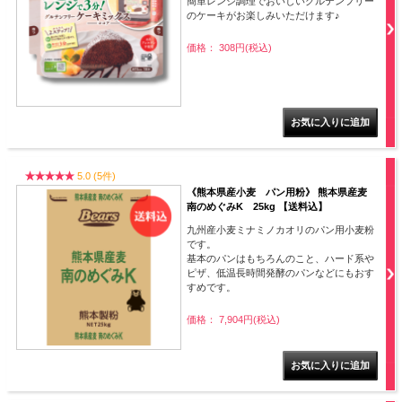
簡単レンジ調理でおいしいグルテンフリー
のケーキがお楽しみいただけます♪
価格： 308円(税込)
5.0 (5件)
《熊本県産小麦 パン用粉》 熊本県産麦
南のめぐみK 25kg 【送料込】
九州産小麦ミナミノカオリのパン用小麦粉
です。
基本のパンはもちろんのこと、ハード系や
ピザ、低温長時間発酵のパンなどにもおす
すめです。
価格： 7,904円(税込)