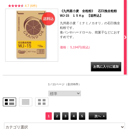
4.7 (6件)
《九州産小麦 全粒粉》 石臼挽全粒粉
WJ-15 １５Ｋg 【送料込】
九州産小麦「ミナミノカオリ」の石臼挽全
粒粉です。
食パンやハードロール、焼菓子などにおす
すめです。
価格： 5,194円(税込)
1 / 11ページ
（全206件）
1
2
3
4
5
次へ