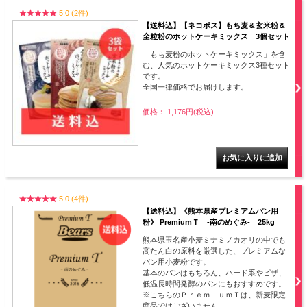
5.0 (2件)
【送料込】【ネコポス】もち麦＆玄米粉＆
全粒粉のホットケーキミックス 3個セット
「もち麦粉のホットケーキミックス」を含
む、人気のホットケーキミックス3種セット
です。
全国一律価格でお届けします。
価格： 1,176円(税込)
5.0 (4件)
【送料込】《熊本県産プレミアムパン用
粉》 PremiumＴ -南のめぐみ- 25kg
熊本県玉名産小麦ミナミノカオリの中でも
高たん白の原料を厳選した、プレミアムな
パン用小麦粉です。
基本のパンはもちろん、ハード系やピザ、
低温長時間発酵のパンにもおすすめです。
※こちらのＰｒｅｍｉｕｍＴは、新麦限定
商品ではございません。