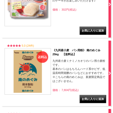
のケーキがお楽しみいただけます♪
価格： 302円(税込)
5.0 (24件)
《九州産小麦 パン用粉》 南のめぐみ
25kg 【送料込】
九州産小麦ミナミノカオリのパン用小麦粉
です。
基本のパンはもちろんハード系やピザ、低
温長時間発酵のパンなどにおすすめです。
※こちらの南のめぐみは、新麦限定商品で
はございません。
価格： 7,804円(税込)