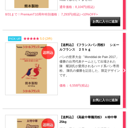
通常価格：8,104円(税込)
8/31まで！PremiumT10周年特別価格： 7,293円(税込)
<10%OFF>
5.0 (2件)
PICK UP
【送料込】《フランスパン用粉》 シエー
ルフランス ２５ｋｇ
パンの世界大会「Monddial de Pain 2017」
優勝の台湾代表チームとして出場された
陳 耀訓氏が愛用されるハード系パン専用
粉。 陳氏の優勝を記念した、限定デザイン
です。
価格： 6,558円(税込)
【送料込】《高級中華麺用粉》 Ａ特中華
25kg