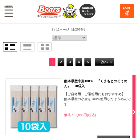
1 / 11ページ
（全206件）
1
2
3
4
5
次へ
熊本県産小麦100％ 『くまもとのそうめ
ん』 10袋入
【ご自宅用、ご贈答用にもおすすすめ】
熊本県産の小麦を100％使用したそうめんで
す。
価格： 1,885円(税込)