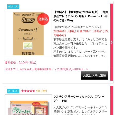
PICK UP
【送料込】【数量限定/2026年新麦】《熊本
県産プレミアムパン用粉》 PremiumＴ -南
のめぐみ- 25kg
【数量限定/2026年新麦コレクション】
2026年8月5日頃より順次出荷（他商品との
同梱不可）
熊本県玉名産小麦ミナミノカオリの中でも
高たん白の原料を厳選した、プレミアムな
パン用小麦粉です。
基本のパンはもちろん、ハード系やピザ、
低温長時間発酵のパンにもおすすめです。
通常価格：8,104円(税込)
8/31まで！PremiumT10周年特別価格： 7,293円(税込)
<10%OFF>
4.8 (6件)
PICK UP
グルテンフリーケーキミックス〈プレー
ン〉 80g
大人気のグルテンフリーケーキミックス☆
簡単レンジ調理でおいしいグルテンフリー