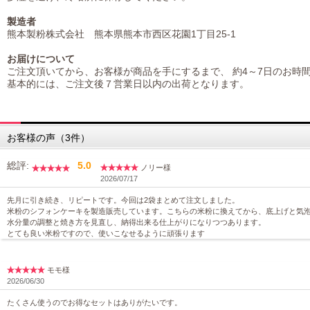
製造者
熊本製粉株式会社 熊本県熊本市西区花園1丁目25-1
お届けについて
ご注文頂いてから、お客様が商品を手にするまで、 約4～7日のお時
基本的には、ご注文後７営業日以内の出荷となります。
お客様の声（3件）
総評:
5.0
ノリー様
2026/07/17
先月に引き続き、リピートです。今回は2袋まとめて注文しました。
米粉のシフォンケーキを製造販売しています。こちらの米粉に換えてから、底上げと気
水分量の調整と焼き方を見直し、納得出来る仕上がりになりつつあります。
とても良い米粉ですので、使いこなせるように頑張ります
モモ様
2026/06/30
たくさん使うのでお得なセットはありがたいです。