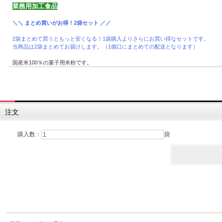
業務用加工食品
＼＼ まとめ買いがお得！2袋セット ／／
2袋まとめて買うともっと安くなる！1袋購入よりさらにお買い得なセットです。
当商品は2袋まとめてお届けします。（1個口にまとめての配送となります）
国産米100％の菓子用米粉です。
製菓用に特殊粉砕し、もっちりしっとりとした食感が楽しめます。
また老化が遅く、2日後でもパサつきがなく保湿性があります。
シフォンケーキやスポンジケーキ、ロールケーキ、シュー、パウンドケーキなどにも
※当商品の原料米は「ミズホチカラ」ではございません。
注文
購入数：
袋