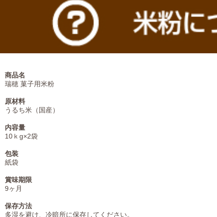
商品名
瑞穂 菓子用米粉
原材料
うるち米（国産）
内容量
10ｋg×2袋
包装
紙袋
賞味期限
9ヶ月
保存方法
多湿を避け、冷暗所に保存してください。