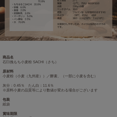
商品名
石臼挽もち小麦粉 SACHI（さち）
原材料
小麦粉（小麦（九州産））／酵素、（一部に小麦を含む）
灰分：0.45％ たん白：11.6％
※原料小麦の品質等により数値が変わる場合がございます
包装
紙袋
賞味期限