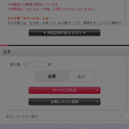
※当製品には酵素を配合しています
※当製品は「もちはるこ 500g」と同じものではございません。
もち小麦『モチハルカ』とは？
もち小麦とは「もち性」を持っている小麦のことで、加熱することにより通常の
小麦粉よりもちもち感やしっとり感が強くなります。
熊本製粉は、2019年より国立研究開発法人農業・食品産業技術総合研究機構とも
▼ 商品説明の続きを見る ▼
ち小麦の共同研究を開始、新品種の『モチハルカ』が誕生しました。
国産のもち小麦は今までにも各地にありましたが、『モチハルカ』はその中でも
珍しい強力系の品種です。
注文
九州産小麦や酵素をブレンドすることで、もち小麦がより使いやすく！
もち小麦粉と九州産の小麦粉をブレンドすることにより使いやすく、酵素を入れ
購入数：
袋
ることで一段としっとり感が長続きします。
翌日以降はかたくなりやすいパンも、やわらかさともちもち感が両立した”新し
い食感”を実現します。
在庫
あり
🌟
九州産もち小麦「モチハルカ」100％の製品はこちら
🌟
●九州産もち小麦「モチハルカ」100%の石臼挽粉 15kg
👉
石臼挽もち小麦粉「紅（べに）」
●九州産もち小麦「モチハルカ」100%のロール挽粉 25kg
👉
石臼挽もち小麦粉「紺（こん）」
返品についてのご案内