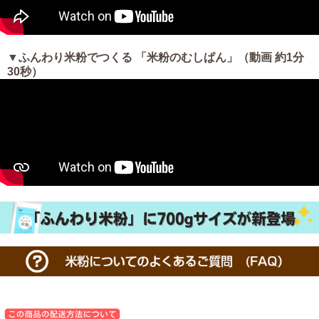
▼ふんわり米粉でつくる 「米粉のむしぱん」（動画 約1分
30秒）