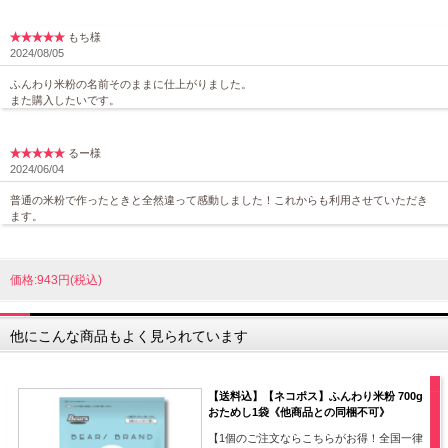
もち様
2024/08/05
ふんわり米粉の名前そのままに仕上がりました。
また購入したいです。
るー様
2024/06/04
普通の米粉で作ったときと全然違って感動しました！これからも利用させていただき
ます。
価格:943円(税込)
他にこんな商品もよく見られています
【送料込】【ネコポス】ふんわり米粉 700g
おためし1袋《他商品との同梱不可》
【1個のご注文ならこちらがお得！全国一律