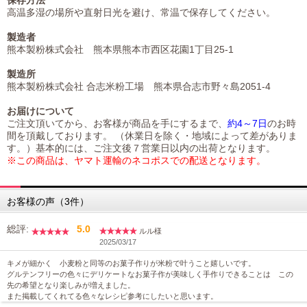
高温多湿の場所や直射日光を避け、常温で保存してください。
製造者
熊本製粉株式会社 熊本県熊本市西区花園1丁目25-1
製造所
熊本製粉株式会社 合志米粉工場 熊本県合志市野々島2051-4
お届けについて
ご注文頂いてから、お客様が商品を手にするまで、
約4～7日
のお時
間を頂戴しております。 （休業日を除く・地域によって差がありま
す。）基本的には、ご注文後７営業日以内の出荷となります。
※この商品は、ヤマト運輸のネコポスでの配送となります。
お客様の声（3件）
総評:
5.0
ルル様
2025/03/17
キメが細かく 小麦粉と同等のお菓子作りが米粉で叶うこと嬉しいです。
グルテンフリーの色々にデリケートなお菓子作が美味しく手作りできることは この
先の希望となり楽しみが増えました。
また掲載してくれてる色々なレシピ参考にしたいと思います。