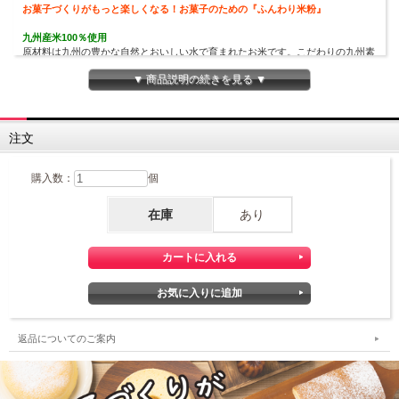
お菓子づくりがもっと楽しくなる！お菓子のための『ふんわり米粉』
九州産米100％使用
原材料は九州の豊かな自然とおいしい水で育まれたお米です。こだわりの九州素
材でお米本来のおいしさを楽しめます。
▼ 商品説明の続きを見る ▼
熊本製粉独自の製粉時技術 "ふんわり微粉末製法”
ふんわり、もっちり、しっとり、おかしに使いやすい米粉に仕上げました。
きめ細かい米粉はふんわり。それがおいしさのヒミツです。
注文
安心・安全へのこだわり
当製品はアレルギー対応専用工場で製造しています。（特定原材料等28品目不使
購入数：
個
用）
厳格な品質管理体制で製品をお届けします。
アレルギーをお持ちの方もそうでない方も、みんなでお菓子作りを楽しめます。
在庫
あり
手軽な使い切りサイズ
「試してみるにはちょっと量が多い…」そんなお声から誕生した、120gのふんわ
り米粉。
まずは試してみたい方にもおすすめです！
※当ショップでは、当商品の単品での販売はございません。
返品についてのご案内