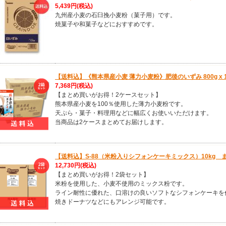
5,439円
(税込)
九州産小麦の石臼挽小麦粉（菓子用）です。
焼菓子や和菓子などにおすすめです。
【送料込】《熊本県産小麦 薄力小麦粉》肥後のいずみ 800g x
7,368円
(税込)
【まとめ買いがお得！2ケースセット】
熊本県産小麦を100％使用した薄力小麦粉です。
天ぷら・菓子・料理用などに幅広くお使いいただけます。
当商品は2ケースまとめてお届けします。
【送料込】S-88（米粉入りシフォンケーキミックス）10kg 
12,730円
(税込)
【まとめ買いがお得！2袋セット】
米粉を使用した、小麦不使用のミックス粉です。
ライン耐性に優れた、口溶けの良いソフトなシフォンケーキを
焼きドーナツなどにもアレンジ可能です。