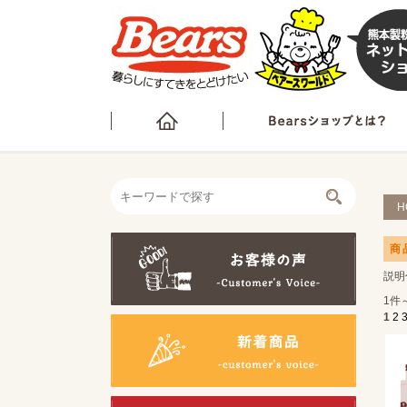
H
商
説明
1件
1
2