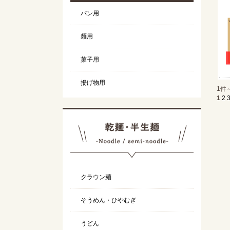
パン用
麺用
菓子用
揚げ物用
1件
1
2
クラウン麺
そうめん・ひやむぎ
うどん