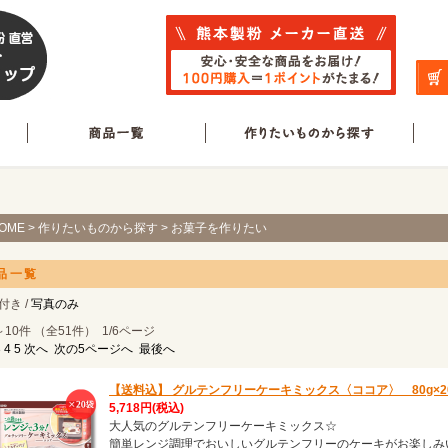
OME
>
作りたいものから探す
> お菓子を作りたい
品一覧
付き /
写真のみ
～10件 （全51件） 1/6ページ
3
4
5
次へ
次の5ページへ
最後へ
【送料込】 グルテンフリーケーキミックス〈ココア〉 80g×
5,718円
(税込)
大人気のグルテンフリーケーキミックス☆
簡単レンジ調理でおいしいグルテンフリーのケーキがお楽しみ