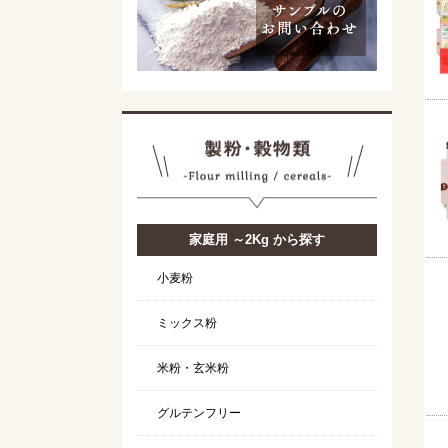
家庭用 ～2Kg から探す
小麦粉
ミックス粉
米粉・玄米粉
グルテンフリー