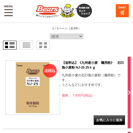
1 / 1ページ
（全3件）
【送料込】《九州産小麦 麺用粉》 石臼
挽小麦粉 NJ-25 25ｋｇ
九州産小麦の石臼挽小麦粉（麺用粉）で
す。
うどんなどにおすすめです。
価格： 7,935円(税込)