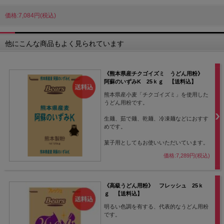
価格:7,084円(税込)
他にこんな商品もよく見られています
《熊本県産チクゴイズミ うどん用粉》
阿蘇のいずみK 25ｋｇ 【送料込】
熊本県産小麦「チクゴイズミ」を使用した
うどん用粉です。
生麺、茹で麺、乾麺、冷凍麺などにおすす
めです。
菓子用としてもお使いいただいています。
価格:7,289円(税込)
《高級うどん用粉》 フレッシュ 25ｋ
ｇ 【送料込】
明るい色調を有する、代表的なうどん用粉
です。