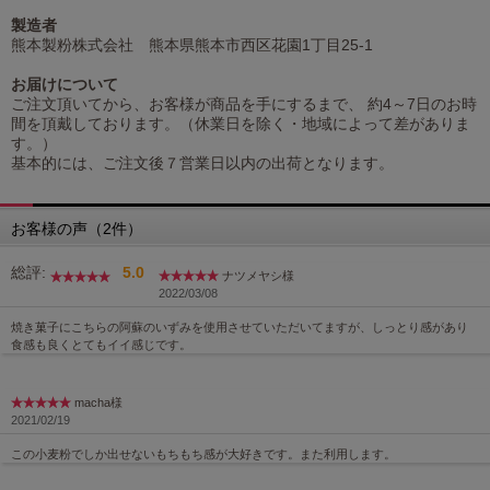
製造者
熊本製粉株式会社 熊本県熊本市西区花園1丁目25-1
お届けについて
ご注文頂いてから、お客様が商品を手にするまで、 約4～7日のお時
間を頂戴しております。（休業日を除く・地域によって差がありま
す。）
基本的には、ご注文後７営業日以内の出荷となります。
お客様の声（2件）
総評:
5.0
ナツメヤシ様
2022/03/08
焼き菓子にこちらの阿蘇のいずみを使用させていただいてますが、しっとり感があり
食感も良くとてもイイ感じです。
macha様
2021/02/19
この小麦粉でしか出せないもちもち感が大好きです。また利用します。