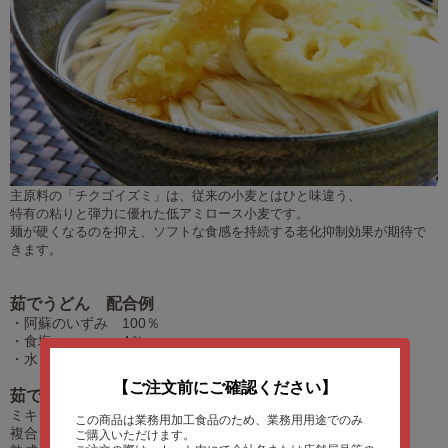
主原料の「チクゴイズミ」は、従来の小麦とはひと味違う、
特有の粘りと弾力に優れた低アミロース小麦です。
麺が硬くなるのを抑え、ソフトな食感を持続する老化抑制効果が期待で
きます。
茹でうどん 配合例
・阿蘇のいずみ 100％
・食塩 4％
・水 36％
【ご注文前にご確認ください】
茹でうどん 工程
ミキシング 約15分
この商品は業務用加工食品のため、業務用用途でのみ
複合 1回
ご購入いただけます。