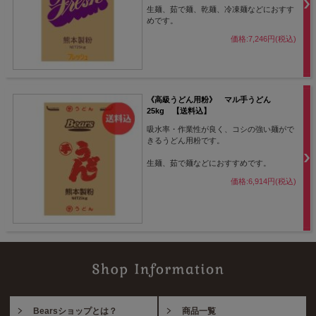
生麺、茹で麺、乾麺、冷凍麺などにおすす
めです。
価格:7,246円(税込)
《高級うどん用粉》 マル手うどん
25kg 【送料込】
吸水率・作業性が良く、コシの強い麺がで
きるうどん用粉です。
生麺、茹で麺などにおすすめです。
価格:6,914円(税込)
Bearsショップとは？
商品一覧