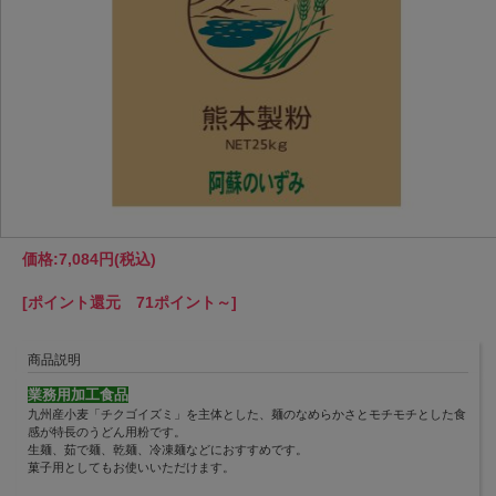
価格:
7,084円
(税込)
[ポイント還元 71ポイント～]
商品説明
業務用加工食品
九州産小麦「チクゴイズミ」を主体とした、麺のなめらかさとモチモチとした食
感が特長のうどん用粉です。
生麺、茹で麺、乾麺、冷凍麺などにおすすめです。
菓子用としてもお使いいただけます。