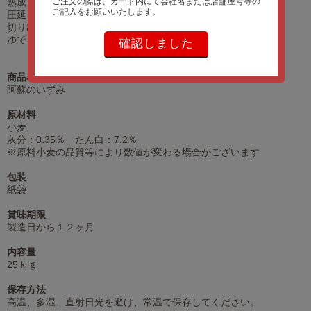
ご注文の際は、カート内にて会社名または店舗屋号等の
熟成 約60分
ご記入をお願いいたします。
圧延 5回
切り出し #9角
ゆで
確認しました
商品名
阿蘇のいずみ
原材料
小麦
灰分：0.35％ たん白：7.2％
※原料小麦の品質等により数値が変わる場合がございます
包装
紙袋
賞味期限
製造日から１２ヶ月
内容量
25ｋｇ
保存方法
高温、多湿、直射日光を避け、常温で保存してください。