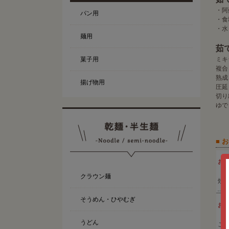
・阿
パン用
・
・
麺用
茹
菓子用
ミキ
複
熟
揚げ物用
圧
切り
ゆで
■ 
お
クラウン麺
焼
そうめん・ひやむぎ
お
うどん
こ