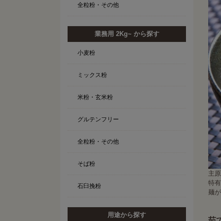
全粒粉・その他
業務用 2Kg~ から探す
小麦粉
ミックス粉
米粉・玄米粉
グルテンフリー
全粒粉・その他
そば粉
主原
特有
石臼挽粉
麺が
用途から探す
茹