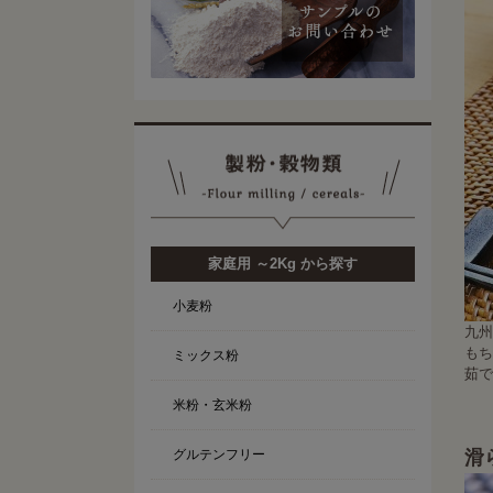
家庭用 ～2Kg から探す
小麦粉
九州
もち
ミックス粉
茹で
米粉・玄米粉
グルテンフリー
滑