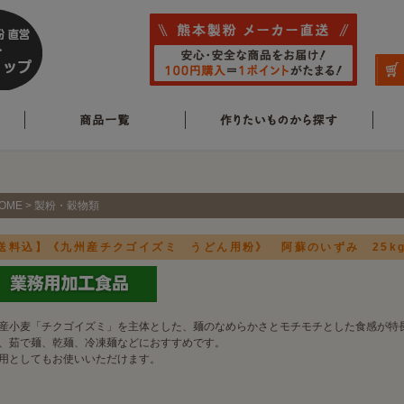
OME
>
製粉・穀物類
送料込】《九州産チクゴイズミ うどん用粉》 阿蘇のいずみ 25
産小麦「チクゴイズミ」を主体とした、麺のなめらかさとモチモチとした食感が特
、茹で麺、乾麺、冷凍麺などにおすすめです。
用としてもお使いいただけます。