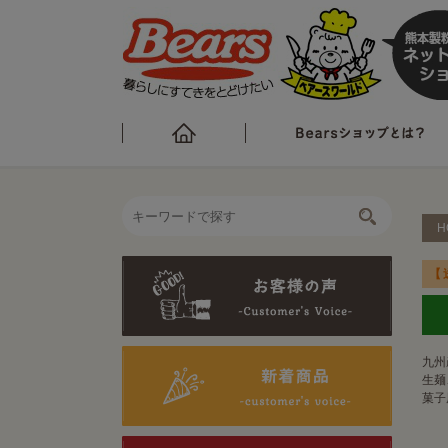
H
【
九州
生麺
菓子