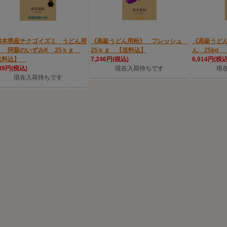
熊本県産チクゴイズミ うどん用
《高級うどん用粉》 フレッシュ
《高級うど
》 阿蘇のいずみK 25ｋｇ
25ｋｇ 【送料込】
ん 25kg
送料込】
7,246円(税込)
6,914円(税込
289円(税込)
現在入荷待ちです
現
現在入荷待ちです