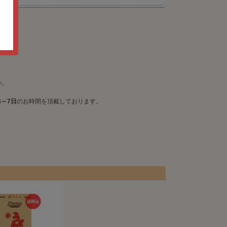
ます
い。
4～7日
のお時間を頂戴しております。
。