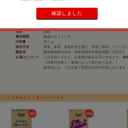
商品名
阿蘇のいずみ
確認しました
原材料
小麦
灰分：0.35％ たん白：7.2％
※原料小麦の品質等により数値が変わる場合がござい
包装
紙袋
賞味期限
製造から１２ヶ月
内容量
25ｋｇ
保存方法
高温、多湿、直射日光を避け、常温で保存してくださ
製造者
熊本製粉株式会社 熊本県熊本市西区花園1丁目25-1
お届けについて
ご注文頂いてから、お客様が商品を手にするまで、
約
（休業日を除く・地域によって差があります。）
基本的には、ご注文後７営業日以内の出荷となります
にこんな商品もよく見られています