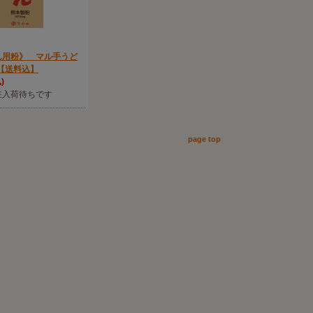
ん用粉》 マル手うど
 【送料込】
)
在入荷待ちです
page top