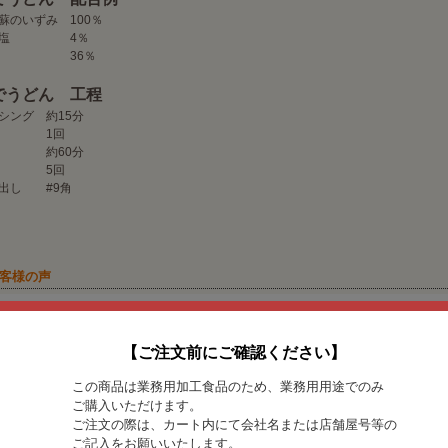
蘇のいずみ 100％
食塩 4％
水 36％
でうどん 工程
シング 約15分
合 1回
成 約60分
延 5回
出し #9角
お客様の声
すすめ度
ナツメヤシ様
【ご注文前にご確認ください】
き菓子にこちらの阿蘇のいずみを使用させていただいてますが、しっとり感があり食
この商品は業務用加工食品のため、業務用用途でのみ
すすめ度
macha様
ご購入いただけます。
ご注文の際は、カート内にて会社名または店舗屋号等の
の小麦粉でしか出せないもちもち感が大好きです。また利用します。
ご記入をお願いいたします。