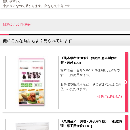
使いやすい。
小麦ダメなので助かります。卵なしで十分です
価格:3,453円(税込)
他にこんな商品もよく見られています
《熊本県産米 米粉》 お徳用 熊本製粉の
新・米粉 600g
熊本県産うるち米を100％使用した米粉で
す。（お徳用サイズ）
お料理や製菓用など、さまざまな用途にお
使いいただけます。
価格:491円(税込)
《九州産米 調理・菓子用米粉》 穂波(調
理・菓子用米粉) 1ｋｇ