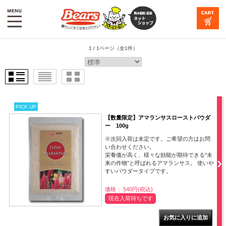
1 / 1ページ
（全1件）
PICK UP
【数量限定】アマランサスローストパウダ
ー 100g
※次回入荷は未定です。ご希望の方はお問
い合わせください。
栄養価が高く、様々な効能が期待できる“未
来の作物”と呼ばれるアマランサス。 使いや
すいパウダータイプです。
価格： 540円(税込)
現在入荷待ちです