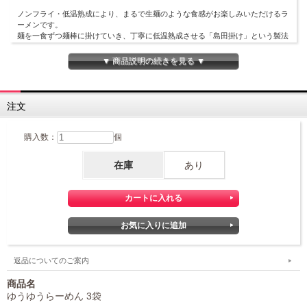
ノンフライ・低温熟成により、まるで生麺のような食感がお楽しみいただけるラ
ーメンです。
麺を一食ずつ麺棒に掛けていき、丁寧に低温熟成させる「島田掛け」という製法
で作られています。
麺は棒に掛けられたまま乾燥しますので、U字型のような独特なかたちをしてい
▼ 商品説明の続きを見る ▼
るのが特徴です。
また「かんすい」を使用していませんので、小麦本来の味わいです。
「とんこつ」、「しょうゆ」、「みそ」の3種類のスープが1食分ずつ付いていま
注文
す。
手のひらサイズで、プチギフトにもおすすめです。
購入数：
個
《ゆで時間の目安》 3分
在庫
あり
返品についてのご案内
商品名
ゆうゆうらーめん 3袋