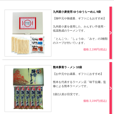
九州産小麦使用 ゆうゆうらーめん 9袋
【御中元や御歳暮、ギフトにもおすすめ】
九州産小麦を使用した、かんすい不使用・
低温熟成のラーメンです。
「とんこつ」「しょうゆ」「みそ」の3種類
のスープが付いています。
価格:2,198円(税込)
熊本豚骨ラ－メン 10袋
【お中元やお歳暮、ギフトにおすすめ】
熊本を代表するラーメン店「味千拉麺」監
修による熊本ラーメンです。
1袋2人前が目安です。
価格:3,194円(税込)