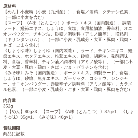
原材料
【めん】小麦粉（小麦（九州産））、食塩／酒精、クチナシ色素、
（一部に小麦を含む）
【スープ】《A味（とんこつ）》ポークエキス（国内製造）、調製
ラード、鰹節エキス、しょうゆ、食塩、食用植物油、香辛料、オニ
オンパウダー、チキン油、砂糖／調味料（アミノ酸等）、増粘剤
（キサンタンガム）、（一部に小麦・乳成分・大豆・豚肉・鶏肉・
さば・ごまを含む）
《しょうゆ味》しょうゆ（国内製造）、ラード、チキンエキス、鰹
節エキス、ホタテエキス、椎茸エキス、砂糖、胡麻油、発酵調味
料、食塩、香辛料、チキン油／調味料（アミノ酸等）、（一部に小
麦・大豆・豚肉・鶏肉・さば・ごま・ゼラチンを含む）
《みそ味》みそ（国内製造）、ポークエキス、調製ラード、食塩、
しょうゆ、砂糖、魚介エキス、ガーリック、コショウ、ジンジャ
ー、オニオンパウダー、赤唐辛子／調味料（アミノ酸等）、カラメ
ル色素、（一部に小麦・乳成分・ごま・大豆・鶏肉・豚肉を含む）
内容量
352g
（【めん】80g×3、【スープ】《A味（とんこつ）》37g×1、《しょ
うゆ味》35g×1、《みそ味》40g×1）
賞味期限
商品に記載