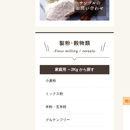
家庭用 ～2Kg から探す
小麦粉
ミックス粉
他
米粉・玄米粉
グルテンフリー