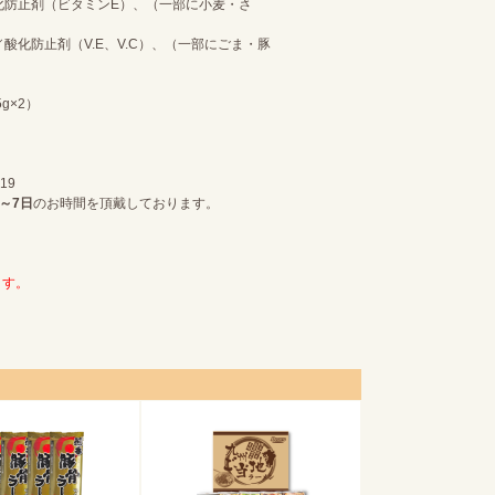
化防止剤（ビタミンE）、（一部に小麦・さ
化防止剤（V.E、V.C）、（一部にごま・豚
g×2）
19
～7日
のお時間を頂戴しております。
。
ます。