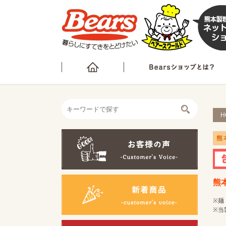
H
熊
熊
※麺
※当