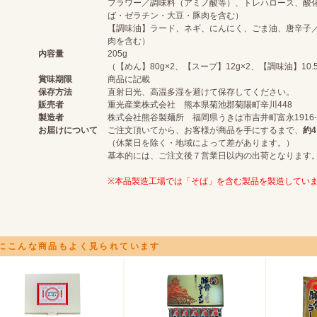
フラワー／調味料（アミノ酸等）、トレハロース、酸
ば・ゼラチン・大豆・豚肉を含む）
【調味油】ラード、ネギ、にんにく、ごま油、唐辛子／酸
肉を含む）
内容量
205g
（【めん】80g×2、【スープ】12g×2、【調味油】10.5
賞味期限
商品に記載
保存方法
直射日光、高温多湿を避けて保存してください。
販売者
重光産業株式会社 熊本県菊池郡菊陽町辛川448
製造者
株式会社熊谷製麺所 福岡県うきは市吉井町富永1916-
お届けについて
ご注文頂いてから、お客様が商品を手にするまで、
約4
（休業日を除く・地域によって差があります。）
基本的には、ご注文後７営業日以内の出荷となります
※本品製造工場では「そば」を含む製品を製造してい
にこんな商品もよく見られています