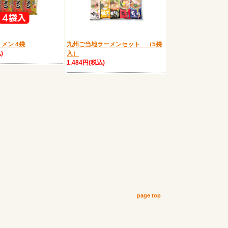
メン 4袋
九州ご当地ラーメンセット （5袋
)
入）
1,484円(税込)
page top