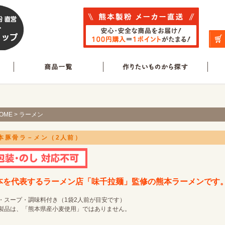
OME
>
ラーメン
本豚骨ラ－メン（2人前）
本を代表するラーメン店「味千拉麺」監修の熊本ラーメンです
・スープ・調味料付き（1袋2人前が目安です）
製品は、「熊本県産小麦使用」ではありません。