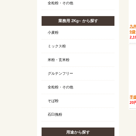
全粒粉・その他
業務用 2Kg~ から探す
九
9袋
小麦粉
2,
ミックス粉
米粉・玄米粉
グルテンフリー
全粒粉・その他
手
そば粉
20
石臼挽粉
用途から探す