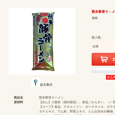
熊本豚骨ラ－メ
価格:
購入数:
在庫
拡大表示
商品名
熊本豚骨ラーメン
原材料
【めん】小麦粉（国内製造）、食塩／かんすい、（一
【スープ】食塩、デキストリン、ポークオイル、ゼラ
タテエキス、でん粉、野菜エキス、たん白加水分解物