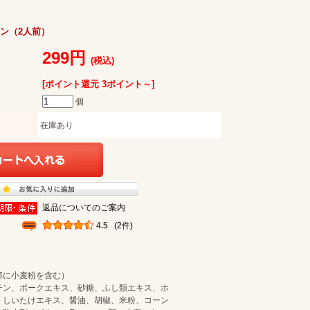
ン（2人前）
299円
(税込)
[ポイント還元 3ポイント～]
個
在庫あり
返品についてのご案内
4.5
(2件)
部に小麦粉を含む）
チン、ポークエキス、砂糖、ふし類エキス、ホ
、しいたけエキス、醤油、胡椒、米粉、コーン