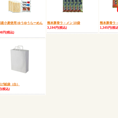
州産小麦使用 ゆうゆうらーめん
熊本豚骨ラ－メン 10袋
熊本豚骨ラ－
3,194円(税込)
1,345円(税込
198円(税込)
提げ紙袋（白）
円(税込)