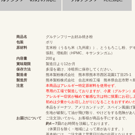
商品名
グルテンフリーお好み焼き粉
包装
ポリ
原材料
玄米粉（うるち米（九州産））、とうもろこし粉、デ
張剤、増粘剤（HPMC、キサンタンガム）
内容量
200ｇ
賞味期限
製造日より12か月
保存方法
多湿を避け、冷暗所に保存してください。
製造者
熊本製粉株式会社 熊本県熊本市西区花園1丁目25-1
製造所
熊本製粉株式会社 合志米粉工場 熊本県合志市野々島20
注意
本商品はアレルギー特定原材料を使用せず、
専用の工場で製造しておりますが、小麦（グルテン）
アレルギー症状が極めて敏感な方は特に慎重にお召し
初めは少量からお召し上がりになることをおすすめい
本品をドーナツ、アメリカンドッグ、スペイン風揚げ
生地が破裂して油が飛び散り、やけどをする危険があ
お届けについて
ご注文頂いてから、お客様が商品を手にするまで、
約4～7日
のお時間を頂戴しております。
（休業日を除く・地域によって差があります。）
基本的には、ご注文後７営業日以内の出荷となります