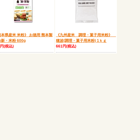
本県産米 米粉》 お徳用 熊本製
《九州産米 調理・菓子用米粉》
新・米粉 600g
穂波(調理・菓子用米粉) 1ｋｇ
1円(税込)
661円(税込)