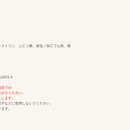
キストリン、ぶどう糖、食塩／加工でん粉、膨
51-4
成分での
上がりください。
たします。
菓子などに使用しないでください。
ります。
。