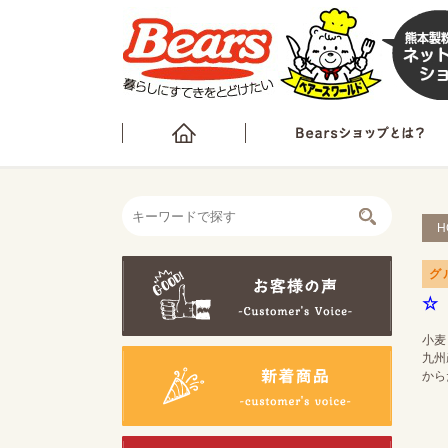
H
グ
☆
小麦
九州
から