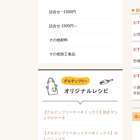
■ 
詰合せ ~1500円
お
詰合せ 1500円～
お
その他材料
お
その他加工食品
想
お
小
米
他