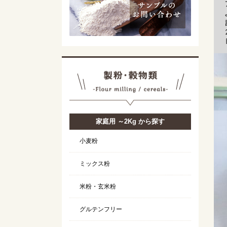
家庭用 ～2Kg から探す
小麦粉
ミックス粉
米粉・玄米粉
グルテンフリー