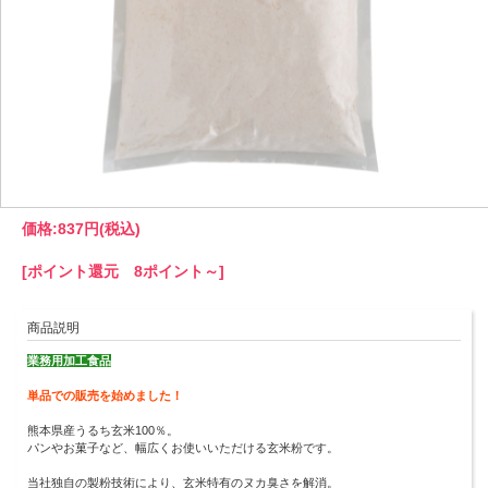
価格:
837円
(税込)
[ポイント還元 8ポイント～]
商品説明
業務用加工食品
単品での販売を始めました！
熊本県産うるち玄米100％。
パンやお菓子など、幅広くお使いいただける玄米粉です。
当社独自の製粉技術により、玄米特有のヌカ臭さを解消。