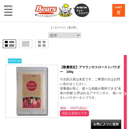
1 / 1ページ
（全1件）
PICK UP
【数量限定】アマランサスローストパウダ
ー 100g
※次回入荷は未定です。ご希望の方はお問
い合わせください。
栄養価が高く、様々な効能が期待できる“未
来の作物”と呼ばれるアマランサス。 使いや
すいパウダータイプです。
価格： 540円(税込)
現在入荷待ちです