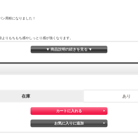
パン用粉になりました！
粉よりもちもち感やしっとり感が強くなります。
小麦の共同研究を開始、新品種の『モチハルカ』が誕生しました。
い強力系の品種です。
▼ 商品説明の続きを見る ▼
めご了承ください。
在庫
あり