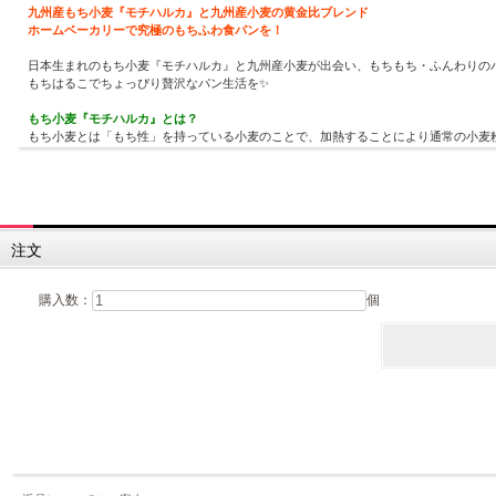
九州産もち小麦『モチハルカ』と九州産小麦の黄金比ブレンド
ホームベーカリーで究極のもちふわ食パンを！
日本生まれのもち小麦『モチハルカ』と九州産小麦が出会い、もちもち・ふんわりの
もちはるこでちょっぴり贅沢なパン生活を✨
もち小麦『モチハルカ』とは？
もち小麦とは「もち性」を持っている小麦のことで、加熱することにより通常の小麦
熊本製粉は、2019年より国立研究開発法人農業・食品産業技術総合研究機構ともち
国産のもち小麦は今までにも各地にありましたが、『モチハルカ』はその中でも珍し
※リニューアルに伴い、パッケージ・内容等予告なく変更する場合がございます。予
注文
購入数：
個