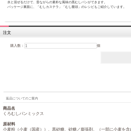
水と混ぜるだけで、昔ながらの素朴な風味の黒むしパンができます。
パッケージ裏面に、「むしカステラ」「むし饅頭」のレシピもご紹介しています。
注文
購入数：
個
返品についてのご案内
商品名
くろむしパンミックス
原材料
小麦粉（小麦（国産））、黒砂糖、砂糖／膨張剤、（一部に小麦を含